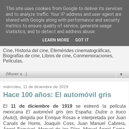
This site uses cookies from Google to deliver its services
El cultural
and to analyze traffic. Your IP address and user-agent are
shared with Google along with performance and security
cinematográfico de Jorge
metrics to ensure quality of service, generate usage
statistics, and to detect and address abuse.
Cano
LEARN MORE
GOT IT
Cine, Historia del cine, Efemérides cinematográficas,
Biografías de cine, Libros de cine, Conmemoraciones,
Películas,
▼
miércoles, 11 de diciembre de 2019
Hace 100 años: El automóvil gris
El
11 de diciembre de 1919
se estrenó la película
mexicana
El automóvil gris
(en España:
Dulce o truco
(Auto)
),
dirigida por Enrique Rosas e interpretada por Juan
Canals de Homs, Joaquín Coss, Juan Manuel Cabrera,