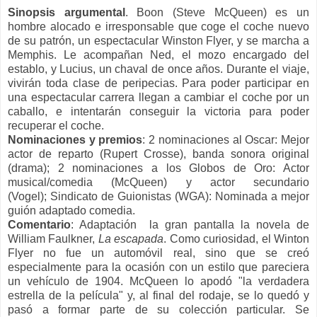
Sinopsis argumental
.
Boon (Steve McQueen) es un
hombre alocado e irresponsable que coge el coche nuevo
de su patrón, un espectacular Winston Flyer, y se marcha a
Memphis. Le acompañan Ned, el mozo encargado del
establo, y Lucius, un chaval de once años. Durante el viaje,
vivirán toda clase de peripecias. Para poder participar en
una espectacular carrera llegan a cambiar el coche por un
caballo, e intentarán conseguir la victoria para poder
recuperar el coche.
Nominaciones y
premios
:
2 nominaciones al Oscar: Mejor
actor de reparto (Rupert Crosse), banda sonora original
(drama);
2 nominaciones a los Globos de Oro: Actor
musical/comedia (McQueen) y actor secundario
(Vogel);
Sindicato de Guionistas (WGA): Nominada a mejor
guión adaptado comedia.
Comentario
: Adaptación
la gran pantalla la novela de
William Faulkner,
La escapada
. Como curiosidad, el Winton
Flyer no fue un automóvil real, sino que se creó
especialmente para la ocasión con un estilo que pareciera
un vehículo de 1904. McQueen lo apodó "la verdadera
estrella de la película" y, al final del rodaje, se lo quedó y
pasó a formar parte de su colección particular. Se