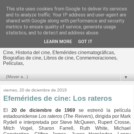
This site uses cookies from Google to deliver its services
El cultural
and to analyze traffic. Your IP address and user-agent are
shared with Google along with performance and security
cinematográfico de Jorge
metrics to ensure quality of service, generate usage
statistics, and to detect and address abuse.
Cano
LEARN MORE
GOT IT
Cine, Historia del cine, Efemérides cinematográficas,
Biografías de cine, Libros de cine, Conmemoraciones,
Películas,
▼
viernes, 20 de diciembre de 2019
Efemérides de cine: Los rateros
El
20 de diciembre de 1969
se estrenó la película
estadounidense
Los rateros
(
The Reivers
), dirigida por Mark
Rydell e interpretada por Steve McQueen, Rupert Crosse,
Mitch Vogel, Sharon Farrell, Ruth White, Michael