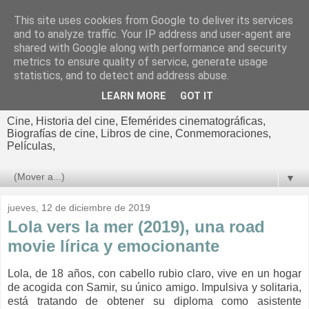
This site uses cookies from Google to deliver its services
El cultural
and to analyze traffic. Your IP address and user-agent are
shared with Google along with performance and security
cinematográfico de Jorge
metrics to ensure quality of service, generate usage
statistics, and to detect and address abuse.
Cano
LEARN MORE
GOT IT
Cine, Historia del cine, Efemérides cinematográficas,
Biografías de cine, Libros de cine, Conmemoraciones,
Películas,
▼
jueves, 12 de diciembre de 2019
Lola vers la mer (2019), una road
movie lírica y emocionante
Lola, de 18 años, con cabello rubio claro, vive en un hogar
de acogida con Samir, su único amigo. Impulsiva y solitaria,
está tratando de obtener su diploma como asistente