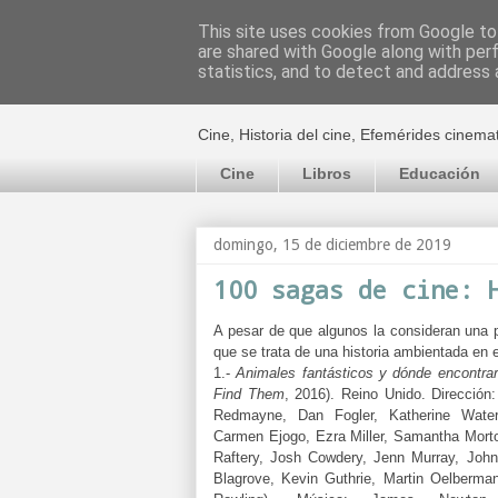
This site uses cookies from Google to 
are shared with Google along with per
El cultural c
statistics, and to detect and address 
Cine, Historia del cine, Efemérides cinema
Cine
Libros
Educación
domingo, 15 de diciembre de 2019
100 sagas de cine: 
A pesar de que algunos la consideran una p
que se trata de una historia ambientada e
1.-
Animales fantásticos y dónde encontrar
Find Them
, 2016). Reino Unido.
Dirección
Redmayne, Dan Fogler, Katherine Waters
Carmen Ejogo, Ezra Miller, Samantha Mort
Raftery, Josh Cowdery, Jenn Murray, John
Blagrove, Kevin Guthrie, Martin Oelberma