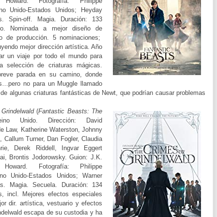
n Howard.
Fotografía:
Philippe
no Unido-Estados Unidos; Heyday
s. Spin-off. Magia. Duración: 133
rio. Nominada a mejor diseño de
o de producción. 5 nominaciones;
yendo mejor dirección artística. Año
r un viaje por todo el mundo para
a selección de criaturas mágicas.
breve parada en su camino, donde
tes…pero no para un Muggle llamado
 de algunas criaturas fantásticas de Newt, que podrían causar problemas
 Grindelwald
(
Fantastic Beasts: The
eino Unido.
Dirección:
David
e Law, Katherine Waterston, Johnny
l, Callum Turner, Dan Fogler, Claudia
rie, Derek Riddell, Ingvar Eggert
ai, Brontis Jodorowsky.
Guion:
J.K.
n Howard.
Fotografía:
Philippe
ino Unido-Estados Unidos; Warner
as. Magia. Secuela. Duración: 134
incl. Mejores efectos especiales
r dir. artística, vestuario y efectos
delwald escapa de su custodia y ha