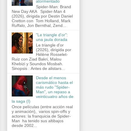
atormentado
Spider-Man: Brand
New Day AKA Spider-Man 4
(2026), dirigida por Destin Daniel
Cretton con Tom Holland, Mark
Ruffalo, Jon Bernthal, Zend...
"Le triangle d'or":
una jaula dorada
Le triangle d'or
(2026), dirigida por
Hélène Rosselet-
Ruiz con Ziad Bakri, Malou
Khebizi y Soundos Mosbah.
Sinopsis : Antes de alistars...
Desde el menos
carismático hasta el
más rudo "Spider-
Man", un repaso a
veinticuatro años de
la saga (I)
Once películas (entre acción real
y animación), varios spin-offs y
actores: la franquicia de Spider-
Man ha tenido sus altibajos
desde 2002...