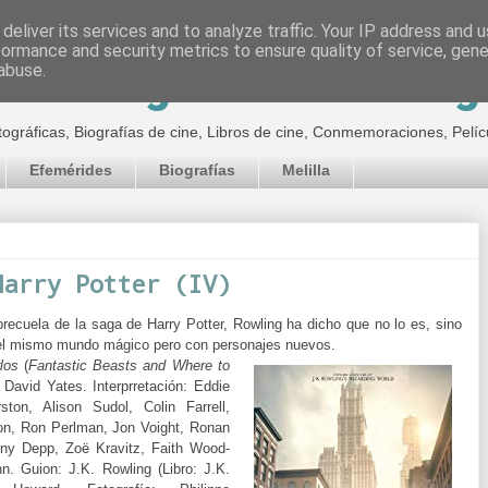
deliver its services and to analyze traffic. Your IP address and 
formance and security metrics to ensure quality of service, gen
inematográfico de Jor
abuse.
tográficas, Biografías de cine, Libros de cine, Conmemoraciones, Pelíc
Efemérides
Biografías
Melilla
Harry Potter (IV)
recuela de la saga de Harry Potter, Rowling ha dicho que no lo es, sino
n el mismo mundo mágico pero con personajes nuevos.
los
(
Fantastic Beasts and Where to
:
David Yates.
Interprretación:
Eddie
ton, Alison Sudol, Colin Farrell,
on, Ron Perlman, Jon Voight, Ronan
ny Depp, Zoë Kravitz, Faith Wood-
nn.
Guion:
J.K. Rowling (Libro: J.K.