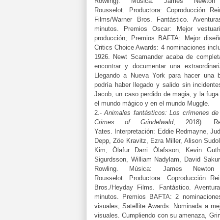
Rowling).
Música:
James Newto
Rousselot.
Productora:
Coproducción Rei
Films/Warner Bros.
Fantástico. Aventura
minutos. Premios Oscar: Mejor vestua
producción; Premios BAFTA: Mejor diseñ
Critics Choice Awards: 4 nominaciones inclu
1926. Newt Scamander acaba de completa
encontrar y documentar una extraordinari
Llegando a Nueva York para hacer una 
podría haber llegado y salido sin inciden
Jacob, un caso perdido de magia, y la fuga
el mundo mágico y en el mundo Muggle.
2.-
Animales fantásticos: Los crímenes de
Crimes of Grindelwald
, 2018). R
Yates.
Interpretación:
Eddie Redmayne, Jud
Depp, Zöe Kravitz, Ezra Miller, Alison Sudo
Kim, Ólafur Darri Ólafsson, Kevin Guth
Sigurdsson, William Nadylam, David Sakur
Rowling.
Música:
James Newto
Rousselot.
Productora:
Coproducción Re
Bros./Heyday Films.
Fantástico. Aventur
minutos.
Premios BAFTA: 2 nominaciones, 
visuales;
Satellite Awards: Nominada a mejo
visuales.
Cumpliendo con su amenaza, Grin