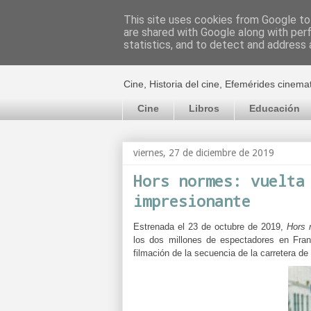
This site uses cookies from Google to 
are shared with Google along with per
El cultural c
statistics, and to detect and address 
Cine, Historia del cine, Efemérides cinema
Cine
Libros
Educación
viernes, 27 de diciembre de 2019
Hors normes: vuelta
impresionante
Estrenada el 23 de octubre de 2019,
Hors
los dos millones de espectadores en Franc
filmación de la secuencia de la carretera de