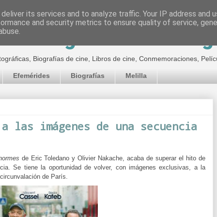
deliver its services and to analyze traffic. Your IP address and 
formance and security metrics to ensure quality of service, gen
inematográfico de Jor
abuse.
tográficas, Biografías de cine, Libros de cine, Conmemoraciones, Pelíc
Efemérides
Biografías
Melilla
 a las imágenes de una secuencia
normes
de Eric Toledano y Olivier Nakache, acaba de superar el hito de
ia. Se tiene la oportunidad de volver, con imágenes exclusivas, a la
 circunvalación de París.