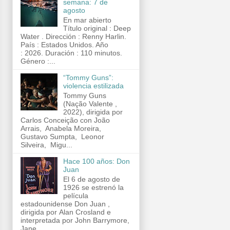
semana: 7 de
agosto
En mar abierto
Título original : Deep
Water . Dirección : Renny Harlin.
País : Estados Unidos. Año
: 2026. Duración : 110 minutos.
Género :...
“Tommy Guns”:
violencia estilizada
Tommy Guns
(Nação Valente ,
2022), dirigida por
Carlos Conceição con João
Arrais, Anabela Moreira,
Gustavo Sumpta, Leonor
Silveira, Migu...
Hace 100 años: Don
Juan
El 6 de agosto de
1926 se estrenó la
película
estadounidense Don Juan ,
dirigida por Alan Crosland e
interpretada por John Barrymore,
Jane...