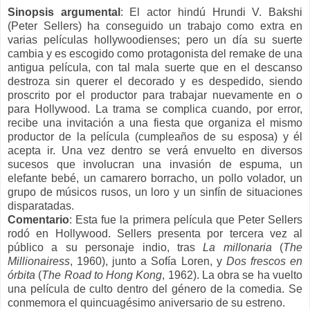
Sinopsis argumental
: El actor hindú Hrundi V. Bakshi
(Peter Sellers) ha conseguido un trabajo como extra en
varias películas hollywoodienses; pero un día su suerte
cambia y es escogido como protagonista del remake de una
antigua película, con tal mala suerte que en el descanso
destroza sin querer el decorado y es despedido, siendo
proscrito por el productor para trabajar nuevamente en o
para Hollywood.
La trama se complica cuando, por error,
recibe una invitación a una fiesta que organiza el mismo
productor de la película (cumpleaños de su esposa) y él
acepta ir. Una vez dentro se verá envuelto en diversos
sucesos que involucran una invasión de espuma, un
elefante bebé, un camarero borracho, un pollo volador, un
grupo de músicos rusos, un loro y un sinfín de situaciones
disparatadas.
Comentario
:
Esta fue la primera película que Peter Sellers
rodó en Hollywood. Sellers presenta por tercera vez al
público a su personaje indio, tras
La millonaria
(
The
Millionairess
, 1960), junto a Sofía Loren, y
Dos frescos en
órbita
(
The Road to Hong Kong
, 1962). La obra se ha vuelto
una película de culto dentro del género de la comedia. Se
conmemora el quincuagésimo aniversario de su estreno.