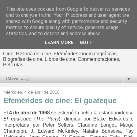
This site uses cookies from Google to deliver its services
El cultural
and to analyze traffic. Your IP address and user-agent are
shared with Google along with performance and security
cinematográfico de Jorge
metrics to ensure quality of service, generate usage
statistics, and to detect and address abuse.
Cano
LEARN MORE
GOT IT
Cine, Historia del cine, Efemérides cinematográficas,
Biografías de cine, Libros de cine, Conmemoraciones,
Películas,
▼
miércoles, 4 de abril de 2018
Efemérides de cine: El guateque
El
4 de abril de 1968
se estrenó la película estadounidense
El guateque
(
The
Party
), dirigida por Blake Edwards e
interpretada por Peter Sellers, Claudine Longet, Marge
Champion, J. Edward McKinley, Natalia Borisova, Fay