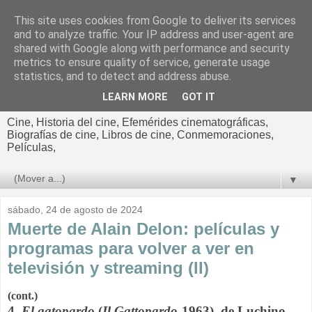
This site uses cookies from Google to deliver its services
El cultural
and to analyze traffic. Your IP address and user-agent are
shared with Google along with performance and security
cinematográfico de Jorge
metrics to ensure quality of service, generate usage
statistics, and to detect and address abuse.
Cano
LEARN MORE
GOT IT
Cine, Historia del cine, Efemérides cinematográficas,
Biografías de cine, Libros de cine, Conmemoraciones,
Películas,
▼
sábado, 24 de agosto de 2024
Muerte de Alain Delon: películas y
programas para volver a ver en
televisión y streaming (II)
(cont.)
4
. El gatopardo
(
Il Gattopardo
1963), de Luchino