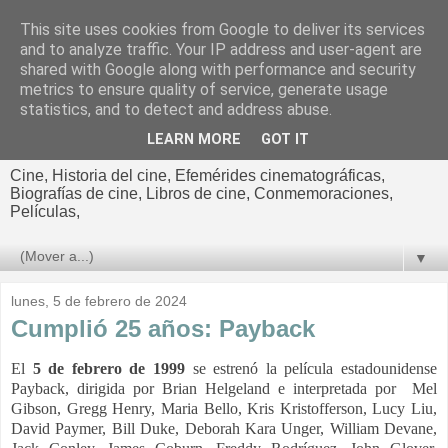
This site uses cookies from Google to deliver its services
El cultural
and to analyze traffic. Your IP address and user-agent are
shared with Google along with performance and security
cinematográfico de Jorge
metrics to ensure quality of service, generate usage
statistics, and to detect and address abuse.
Cano
LEARN MORE
GOT IT
Cine, Historia del cine, Efemérides cinematográficas,
Biografías de cine, Libros de cine, Conmemoraciones,
Películas,
▼
lunes, 5 de febrero de 2024
Cumplió 25 años: Payback
El
5 de febrero de 1999
se estrenó la película estadounidense
Payback, dirigida por Brian Helgeland e interpretada por Mel
Gibson, Gregg Henry, Maria Bello, Kris Kristofferson, Lucy Liu,
David Paymer, Bill Duke, Deborah Kara Unger, William Devane,