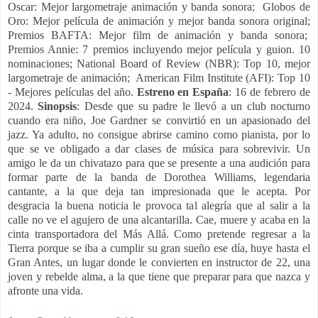
Oscar: Mejor largometraje animación y banda sonora; Globos de
Oro: Mejor película de animación y mejor banda sonora original;
Premios BAFTA: Mejor film de animación y banda sonora;
Premios Annie: 7 premios incluyendo mejor película y guion. 10
nominaciones; National Board of Review (NBR): Top 10, mejor
largometraje de animación; American Film Institute (AFI): Top 10
- Mejores películas del año.
Estreno en España
: 16 de febrero de
2024.
Sinopsis
: Desde que su padre le llevó a un club nocturno
cuando era niño, Joe Gardner se convirtió en un apasionado del
jazz. Ya adulto, no consigue abrirse camino como pianista, por lo
que se ve obligado a dar clases de música para sobrevivir. Un
amigo le da un chivatazo para que se presente a una audición para
formar parte de la banda de Dorothea Williams, legendaria
cantante, a la que deja tan impresionada que le acepta. Por
desgracia la buena noticia le provoca tal alegría que al salir a la
calle no ve el agujero de una alcantarilla. Cae, muere y acaba en la
cinta transportadora del Más Allá. Como pretende regresar a la
Tierra porque se iba a cumplir su gran sueño ese día, huye hasta el
Gran Antes, un lugar donde le convierten en instructor de 22, una
joven y rebelde alma, a la que tiene que preparar para que nazca y
afronte una vida.