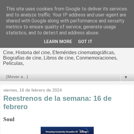
This site uses cookies from Google to deliver its services
El cultural
and to analyze traffic. Your IP address and user-agent are
shared with Google along with performance and security
cinematográfico de Jorge
metrics to ensure quality of service, generate usage
statistics, and to detect and address abuse.
Cano
LEARN MORE
GOT IT
Cine, Historia del cine, Efemérides cinematográficas,
Biografías de cine, Libros de cine, Conmemoraciones,
Películas,
▼
viernes, 16 de febrero de 2024
Reestrenos de la semana: 16 de
febrero
Soul