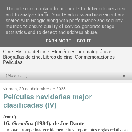
This site uses cookies from Google to deliver its services
El cultural
and to analyze traffic. Your IP address and user-agent are
shared with Google along with performance and security
cinematográfico de Jorge
metrics to ensure quality of service, generate usage
statistics, and to detect and address abuse.
Cano
LEARN MORE
GOT IT
Cine, Historia del cine, Efemérides cinematográficas,
Biografías de cine, Libros de cine, Conmemoraciones,
Películas,
▼
viernes, 29 de diciembre de 2023
Películas navideñas mejor
clasificadas (IV)
(cont.)
16.
Gremlins
(1984), de Joe Dante
Un joven rompe inadvertidamente tres importantes reglas relativas a