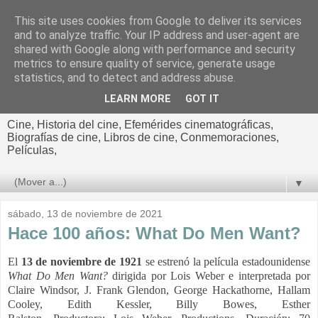
This site uses cookies from Google to deliver its services
El cultural
and to analyze traffic. Your IP address and user-agent are
shared with Google along with performance and security
cinematográfico de Jorge
metrics to ensure quality of service, generate usage
statistics, and to detect and address abuse.
Cano
LEARN MORE
GOT IT
Cine, Historia del cine, Efemérides cinematográficas,
Biografías de cine, Libros de cine, Conmemoraciones,
Películas,
▼
sábado, 13 de noviembre de 2021
Hace 100 años: What Do Men Want?
El
13 de noviembre de 1921
se estrenó la película estadounidense
What Do Men Want?
dirigida por Lois Weber e interpretada por
Claire Windsor, J. Frank Glendon, George Hackathorne, Hallam
Cooley, Edith Kessler, Billy Bowes, Esther