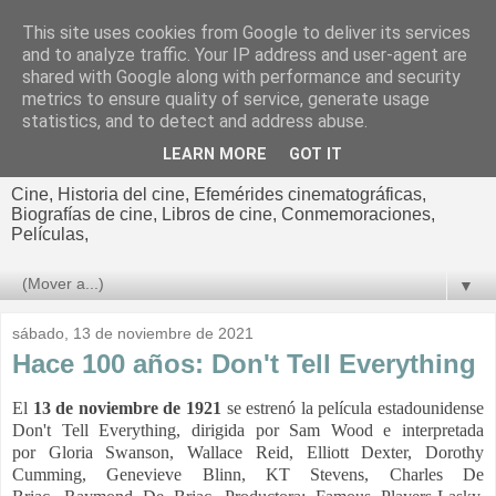
This site uses cookies from Google to deliver its services
El cultural
and to analyze traffic. Your IP address and user-agent are
shared with Google along with performance and security
cinematográfico de Jorge
metrics to ensure quality of service, generate usage
statistics, and to detect and address abuse.
Cano
LEARN MORE
GOT IT
Cine, Historia del cine, Efemérides cinematográficas,
Biografías de cine, Libros de cine, Conmemoraciones,
Películas,
▼
sábado, 13 de noviembre de 2021
Hace 100 años: Don't Tell Everything
El
13 de noviembre de 1921
se estrenó la película estadounidense
Don't Tell Everything, dirigida por Sam Wood e interpretada
por
Gloria Swanson, Wallace Reid,
Elliott Dexter,
Dorothy
Cumming,
Genevieve Blinn,
KT Stevens,
Charles De