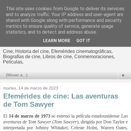
This site uses cookies from Google to deliver its services
El cultural
and to analyze traffic. Your IP address and user-agent are
shared with Google along with performance and security
cinematográfico de Jorge
metrics to ensure quality of service, generate usage
statistics, and to detect and address abuse.
Cano
LEARN MORE
GOT IT
Cine, Historia del cine, Efemérides cinematográficas,
Biografías de cine, Libros de cine, Conmemoraciones,
Películas,
▼
martes, 14 de marzo de 2023
Efemérides de cine: Las aventuras
de Tom Sawyer
El
14 de marzo de 1973
se estrenó la película estadounidense
Las
aventuras de Tom Sawyer
(
Tom Sawyer
), dirigida por Don Taylor e
interpretada por Johnny Whitaker, Celeste Holm, Warren Oates,