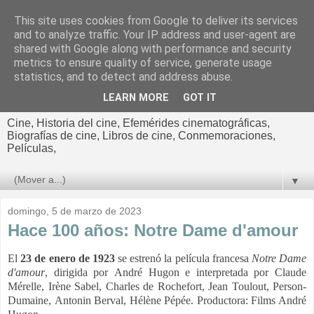
This site uses cookies from Google to deliver its services
El cultural
and to analyze traffic. Your IP address and user-agent are
shared with Google along with performance and security
cinematográfico de Jorge
metrics to ensure quality of service, generate usage
statistics, and to detect and address abuse.
Cano
LEARN MORE
GOT IT
Cine, Historia del cine, Efemérides cinematográficas,
Biografías de cine, Libros de cine, Conmemoraciones,
Películas,
▼
domingo, 5 de marzo de 2023
Hace 100 años: Notre Dame d'amour
El
23 de enero de 1923
se estrenó la película francesa
Notre Dame
d'amour
, dirigida por André Hugon e interpretada por Claude
Mérelle,
Irène Sabel,
Charles de Rochefort,
Jean Toulout,
Person-
Dumaine,
Antonin Berval,
Hélène Pépée. Productora: Films André