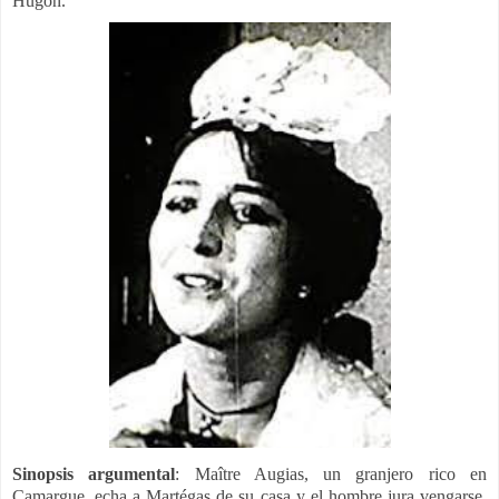
Hugon.
Sinopsis argumental
:
Maître Augias, un granjero rico en
Camargue, echa a Martégas de su casa y el hombre jura vengarse.