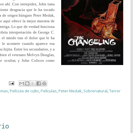
or ahí. Con intrepidez, John trata
ciente desgracia que le ha tocado
sta de origen húngaro Peter Medak,
ue aquí ofrece la mejor muestra de
ntriga. L
o que de verdad funciona
sobria interpretación de George C.
el miedo tras el dolor que le ha
n le acomete cuando aparece esa
 hijita. Entre los secundarios, y a
y bien el veterano Melvyn Douglas,
ue ocultar, y John Colicos como
smas
,
Película de culto
,
Películas
,
Peter Medak
,
Sobrenatural
,
Terror
rio