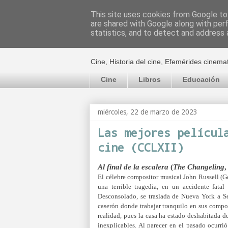
This site uses cookies from Google to 
are shared with Google along with per
El cultural c
statistics, and to detect and address 
Cine, Historia del cine, Efemérides cinema
Cine
Libros
Educación
miércoles, 22 de marzo de 2023
Las mejores películ
cine (CCLXII)
Al final de la escalera
(
The Changeling
,
El célebre compositor musical John Russell (G
una terrible tragedia, en un accidente fatal
Desconsolado, se traslada de Nueva York a S
caserón donde trabajar tranquilo en sus compo
realidad, pues la casa ha estado deshabitada d
inexplicables. Al parecer en el pasado ocurri