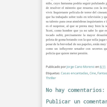
niño, cuyo fantasma podría seguir pululando p
de resolver el misterio que resuena con la re
vivir.
Inquietante película de terror del cinea
que ha trabajado sobre todo en televisión y q
su talento para crear atmósferas inquietantes e i
es el suspense, al que se presta muy bien la 
Scott, como hombre que ya no sabe lo que es 
tocado sufrir, precisamente la mayor desazó
pelota de goma botando con la que solía jugar su
pesar de la brevedad de sus papeles, están mu
como un influyente senador con secretos q
policía que quiere meter presión.
Publicado por
Jorge Cano Moreno
en
6:11
Etiquetas:
Casas encantadas
,
Cine
,
Fanta
Thriller
No hay comentarios:
Publicar un comenta