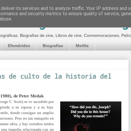
deliver its services and to analyze traffic. Your IP address and 
formance and security metrics to ensure quality of service, gen
inematográfico de Jor
abuse.
tográficas, Biografías de cine, Libros de cine, Conmemoraciones, Pelíc
Efemérides
Biografías
Melilla
as de culto de la historia del
 1980), de Peter Medak
eorge C. Scott) se ve sacudido por
 pierde a su esposa y a su hija.
eattle, donde consigue un amplio
siciones. Pero no tan tranquilo en
urante años, y hay extraños ruidos
ó una tragedia relacionada con un