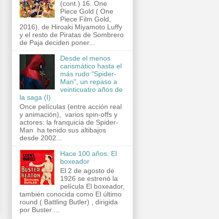
(cont.) 16. One
Piece Gold ( One
Piece Film Gold,
2016), de Hiroaki Miyamoto Luffy
y el resto de Piratas de Sombrero
de Paja deciden poner...
Desde el menos
carismático hasta el
más rudo "Spider-
Man", un repaso a
veinticuatro años de
la saga (I)
Once películas (entre acción real
y animación), varios spin-offs y
actores: la franquicia de Spider-
Man ha tenido sus altibajos
desde 2002...
Hace 100 años: El
boxeador
El 2 de agosto de
1926 se estrenó la
película El boxeador,
también conocida como El último
round ( Battling Butler) , dirigida
por Buster ...