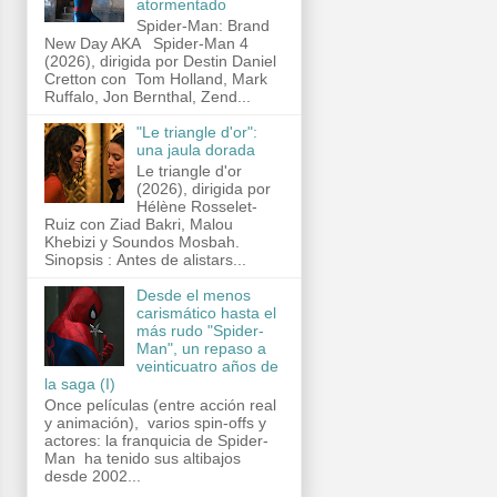
atormentado
Spider-Man: Brand
New Day AKA Spider-Man 4
(2026), dirigida por Destin Daniel
Cretton con Tom Holland, Mark
Ruffalo, Jon Bernthal, Zend...
"Le triangle d'or":
una jaula dorada
Le triangle d'or
(2026), dirigida por
Hélène Rosselet-
Ruiz con Ziad Bakri, Malou
Khebizi y Soundos Mosbah.
Sinopsis : Antes de alistars...
Desde el menos
carismático hasta el
más rudo "Spider-
Man", un repaso a
veinticuatro años de
la saga (I)
Once películas (entre acción real
y animación), varios spin-offs y
actores: la franquicia de Spider-
Man ha tenido sus altibajos
desde 2002...