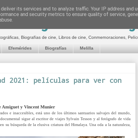
deliver its services and to analyze traffic. Your IP address and 
formance and security metrics to ensure quality of service, gen
inematográfico de Jor
abuse.
tográficas, Biografías de cine, Libros de cine, Conmemoraciones, Pelíc
Efemérides
Biografías
Melilla
ad 2021: películas para ver con
e Amiguet y Vincent Munier
orados e inaccesibles, está uno de los últimos santuarios salvajes del mundo,
documental sigue al escritor de viajes Sylvain Tesson y al fotógrafo de vida
 en su búsqueda de la elusiva criatura del Himalaya. Una oda a la naturaleza,