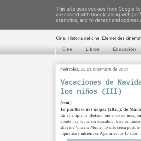
This site uses cookies from Google to 
are shared with Google along with per
El cultural c
statistics, and to detect and address 
Cine, Historia del cine, Efemérides cinema
Cine
Libros
Educación
miércoles, 22 de diciembre de 2021
Vacaciones de Navid
los niños (III)
(cont.)
La panthère des neiges
(2021), de Mari
En el altiplano tibetano, entre valles inexpl
donde hay fauna sin descubrir..
Este suntuoso 
silvestre Vincent Munier lo más cerca posible
hipnótica y misteriosa. A partir de los 10 años.