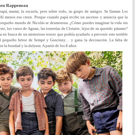
lien Rappeneau
 papá, mamá, la escuela, pero sobre todo, su grupo de amigos. Se llaman Les
. Al menos eso creen. Porque cuando papá recibe un ascenso y anuncia que la
el pequeño mundo de Nicolás se desmorona. ¿Cómo puedes imaginar la vida sin
ste, los vasos de Agnan, las tonterías de Clotaire, lejos de su querido páramo?
 en busca de un misterioso tesoro que podría ayudarlo a prevenir este terrible
l pequeño héroe de Sempé y Goscinny… y gana la decoración. La falta de
r la bondad y la dulzura. A partir de los 8 años.