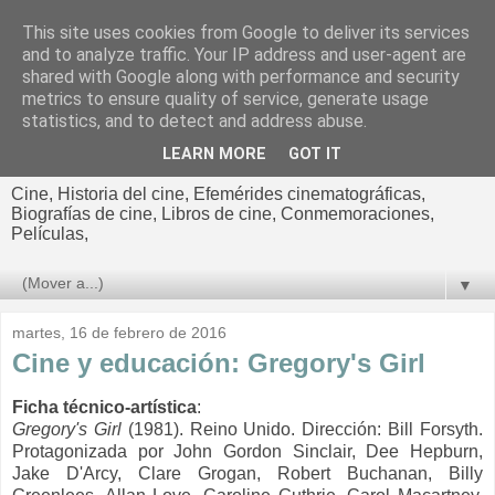
This site uses cookies from Google to deliver its services
El cultural
and to analyze traffic. Your IP address and user-agent are
shared with Google along with performance and security
cinematográfico de Jorge
metrics to ensure quality of service, generate usage
statistics, and to detect and address abuse.
Cano
LEARN MORE
GOT IT
Cine, Historia del cine, Efemérides cinematográficas,
Biografías de cine, Libros de cine, Conmemoraciones,
Películas,
▼
martes, 16 de febrero de 2016
Cine y educación: Gregory's Girl
Ficha técnico-artística
:
Gregory's Girl
(1981). Reino Unido. Dirección: Bill Forsyth.
Protagonizada por John Gordon Sinclair, Dee Hepburn,
Jake D'Arcy, Clare Grogan, Robert Buchanan, Billy