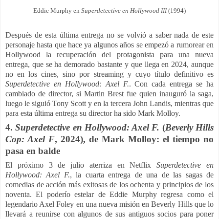
Eddie Murphy en
Superdetective en Hollywood III
(1994)
Después de esta última entrega no se volvió a saber nada de este
personaje hasta que hace ya algunos años se empezó a rumorear en
Hollywood la recuperación del protagonista para una nueva
entrega, que se ha demorado bastante y que llega en 2024, aunque
no en los cines, sino por streaming y cuyo título definitivo es
Superdetective en Hollywood: Axel F.
. Con cada entrega se ha
cambiado de director, si Martin Brest fue quien inauguró la saga,
luego le siguió Tony Scott y en la tercera John Landis, mientras que
para esta última entrega su director ha sido Mark Molloy.
4.
Superdetective en Hollywood: Axel F.
(
Beverly Hills
Cop: Axel F
, 2024), de Mark Molloy: el tiempo no
pasa en balde
El próximo 3 de julio aterriza en Netflix
Superdetective en
Hollywood: Axel F.
, la cuarta entrega de una de las sagas de
comedias de acción más exitosas de los ochenta y principios de los
noventa. El poderío estelar de Eddie Murphy regresa como el
legendario Axel Foley en una nueva misión en Beverly Hills que lo
llevará a reunirse con algunos de sus antiguos socios para poner