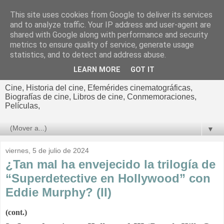
This site uses cookies from Google to deliver its services
El cultural
and to analyze traffic. Your IP address and user-agent are
shared with Google along with performance and security
cinematográfico de Jorge
metrics to ensure quality of service, generate usage
statistics, and to detect and address abuse.
Cano
LEARN MORE
GOT IT
Cine, Historia del cine, Efemérides cinematográficas,
Biografías de cine, Libros de cine, Conmemoraciones,
Películas,
▼
viernes, 5 de julio de 2024
¿Tan mal ha envejecido la trilogía de
“Superdetective en Hollywood” con
Eddie Murphy? (II)
(cont.)