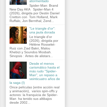
atormentado
Spider-Man: Brand
New Day AKA Spider-Man 4
(2026), dirigida por Destin Daniel
Cretton con Tom Holland, Mark
Ruffalo, Jon Bernthal, Zend...
"Le triangle d'or":
una jaula dorada
Le triangle d'or
(2026), dirigida por
Hélène Rosselet-
Ruiz con Ziad Bakri, Malou
Khebizi y Soundos Mosbah.
Sinopsis : Antes de alistars...
Desde el menos
carismático hasta el
más rudo "Spider-
Man", un repaso a
veinticuatro años de
la saga (I)
Once películas (entre acción real
y animación), varios spin-offs y
actores: la franquicia de Spider-
Man ha tenido sus altibajos
desde 2002...