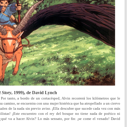
 Story
, 1999), de David Lynch
Por tanto, a bordo de un cortacésped, Alvin recorrerá los kilómetros que le
u camino, se encuentra con una mujer histérica que ha atropellado a un ciervo
salen de la nada sin previo aviso. ¡Ella descubre que sucede cada vez con más
ilistas! ¡Este encuentro con el rey del bosque no tiene nada de poético ni
¿qué va a hacer Alvin? Lo más sensato, por fin: ¡se come el venado! David