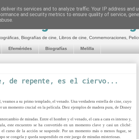
deliver its services and to analyze traffic. Your IP address and 
formance and security metrics to ensure quality of service, gen
inematográfico de Jor
abuse.
tográficas, Biografías de cine, Libros de cine, Conmemoraciones, Pelíc
Efemérides
Biografías
Melilla
e, de repente, es el ciervo...
 veamos a su primo templado, el venado. Una verdadera estrella de cine, cuyo
er un momento crucial en la película. Diez ejemplos de madera pura, de Disney
ntercambio de miradas. Entre el hombre y el venado, el cara a cara es intenso y,
ula, este encuentro se ha convertido en un momento clave y casi un cliché:
 el curso de la acción se suspende. Por un momento más o menos fugaz, se
empo se congela y queda suspendido en este juego de miradas misteriosas.