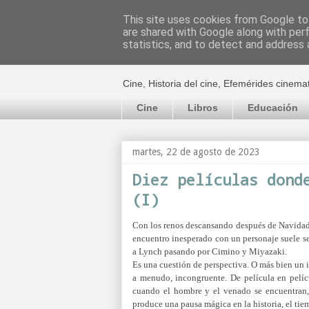
This site uses cookies from Google to 
are shared with Google along with per
El cultural c
statistics, and to detect and address 
Cine, Historia del cine, Efemérides cinema
Cine
Libros
Educación
martes, 22 de agosto de 2023
Diez películas dond
(I)
Con los renos descansando después de Navidad,
encuentro inesperado con un personaje suele s
a Lynch pasando por Cimino y Miyazaki.
Es una cuestión de perspectiva. O más bien un i
a menudo, incongruente. De película en pelíc
cuando el hombre y el venado se encuentran,
produce una pausa mágica en la historia, el ti