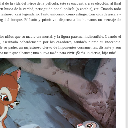
 de la vida del héroe de la película: éste se encuentra, a su elección, al final
en busca de la verdad, perseguido por el policía (o zombis), etc. Cuando todo
ajestuoso, casi legendario. Tanto unicornio como esfinge. Con ojos de gacela y
yang del bosque. Filósofo y primitivo, dispensa a los humanos un mensaje de
os niños que su madre era mortal, y la figura paterna, indiscutible. Cuando el
, asesinado cobardemente por los cazadores, también pierde su inocencia.
de su padre, un majestuoso ciervo de imponentes cornamentas, distante y aún
 meta que alcanzar, una nueva razón para vivir. ¡Serás un ciervo, hijo mío!