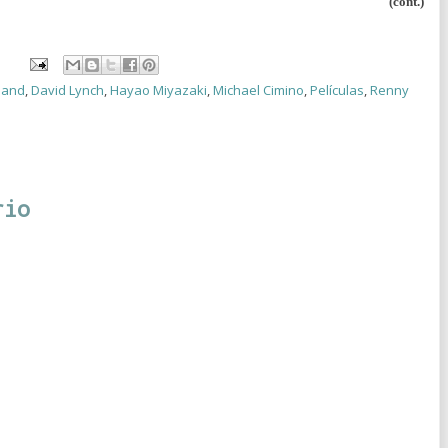
(cont.)
Hand
,
David Lynch
,
Hayao Miyazaki
,
Michael Cimino
,
Películas
,
Renny
rio