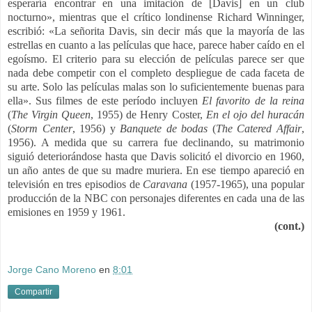
esperaría encontrar en una imitación de [Davis] en un club
nocturno»,​ mientras que el crítico londinense Richard Winninger,
escribió: «La señorita Davis, sin decir más que la mayoría de las
estrellas en cuanto a las películas que hace, parece haber caído en el
egoísmo. El criterio para su elección de películas parece ser que
nada debe competir con el completo despliegue de cada faceta de
su arte. Solo las películas malas son lo suficientemente buenas para
ella».​ Sus filmes de este período incluyen
El favorito de la reina
(
The Virgin Queen
, 1955) de Henry Coster,
En el ojo del huracán
(
Storm Center
, 1956) y
Banquete de bodas
(
The Catered Affair
,
1956). A medida que su carrera fue declinando, su matrimonio
siguió deteriorándose hasta que Davis solicitó el divorcio en 1960,
un año antes de que su madre muriera.​ En ese tiempo apareció en
televisión en tres episodios de
Caravana
(1957-1965), una popular
producción de la NBC con personajes diferentes en cada una de las
emisiones en 1959 y 1961.
(cont.)
Jorge Cano Moreno
en
8:01
Compartir