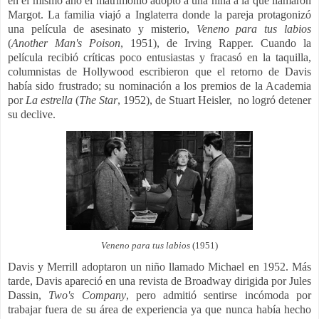
en el mismo año el matrimonio adoptó a una niña a la que llamaron
Margot.​ La familia viajó a Inglaterra donde la pareja protagonizó
una película de asesinato y misterio,
Veneno para tus labios
(
Another Man's Poison
, 1951), de Irving Rapper. Cuando la
película recibió críticas poco entusiastas y fracasó en la taquilla,
columnistas de Hollywood escribieron que el retorno de Davis
había sido frustrado; su nominación a los premios de la Academia
por
La estrella
(
The Star
, 1952), de Stuart Heisler, no logró detener
su declive.
Veneno para tus labios
(1951)
Davis y Merrill adoptaron un niño llamado Michael en 1952. Más
tarde, Davis apareció en una revista de Broadway dirigida por Jules
Dassin,
Two's Company
, pero admitió sentirse incómoda por
trabajar fuera de su área de experiencia ya que nunca había hecho