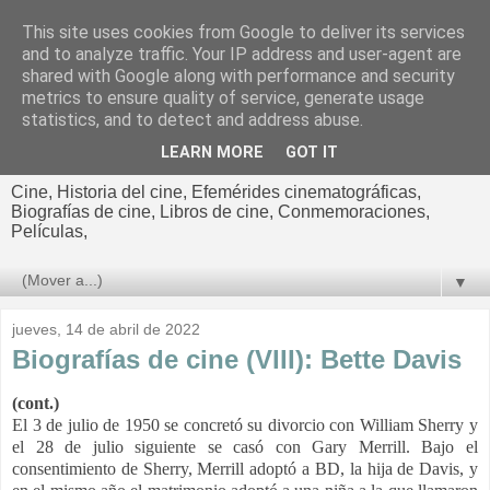
This site uses cookies from Google to deliver its services
El cultural
and to analyze traffic. Your IP address and user-agent are
shared with Google along with performance and security
cinematográfico de Jorge
metrics to ensure quality of service, generate usage
statistics, and to detect and address abuse.
Cano
LEARN MORE
GOT IT
Cine, Historia del cine, Efemérides cinematográficas,
Biografías de cine, Libros de cine, Conmemoraciones,
Películas,
▼
jueves, 14 de abril de 2022
Biografías de cine (VIII): Bette Davis
(cont.)
El 3 de julio de 1950 se concretó su divorcio con William Sherry y
el 28 de julio siguiente se casó con Gary Merrill. Bajo el
consentimiento de Sherry, Merrill adoptó a BD, la hija de Davis, y