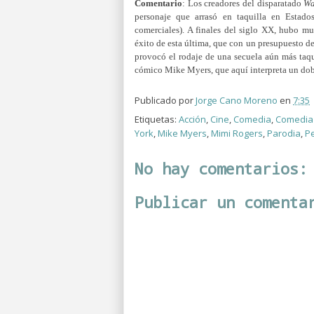
Comentario
:
Los creadores del disparatado
Wa
personaje que arrasó en taquilla en Estado
comerciales). A finales del siglo XX, hubo m
éxito de esta última, que con un presupuesto d
provocó el rodaje de una secuela aún más taqu
cómico Mike Myers, que aquí interpreta un doble
Publicado por
Jorge Cano Moreno
en
7:35
Etiquetas:
Acción
,
Cine
,
Comedia
,
Comedia
York
,
Mike Myers
,
Mimi Rogers
,
Parodia
,
Pe
No hay comentarios:
Publicar un comenta