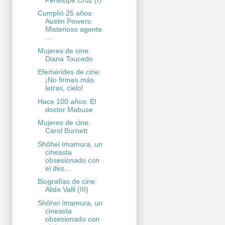
Cumplió 25 años:
Austin Powers:
Misterioso agente
...
Mujeres de cine:
Diana Toucedo
Efemérides de cine:
¡No firmes más
letras, cielo!
Hace 100 años: El
doctor Mabuse
Mujeres de cine:
Carol Burnett
Shôhei Imamura, un
cineasta
obsesionado con
el des...
Biografías de cine:
Alida Valli (III)
Shôhei Imamura, un
cineasta
obsesionado con