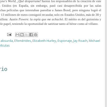
yne's World, ¡Qué desparrame!
fueron los responsables de la creación de este
s Unidos (en España, sin embargo, pasó casi desapercibida por las salas
uchas películas que intentaban parodiar a James Bond, pero ninguna logró el
e 13 millones de euros consiguió recaudar, solo en Estados Unidos, más de 38 y
illera:
Austin Powers: la espía que me achuchó
. El mérito es del guionista y
 papel, teniendo la oportunidad de satirizar tanto al héroe como al villano.
 absurda
,
Efemérides
,
Elizabeth Hurley
,
Espionaje
,
Jay Roach
,
Michael
lículas
rio