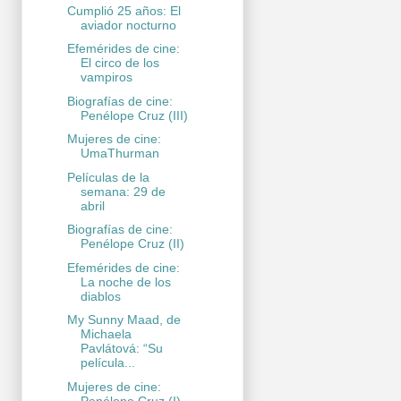
Cumplió 25 años: El
aviador nocturno
Efemérides de cine:
El circo de los
vampiros
Biografías de cine:
Penélope Cruz (III)
Mujeres de cine:
UmaThurman
Películas de la
semana: 29 de
abril
Biografías de cine:
Penélope Cruz (II)
Efemérides de cine:
La noche de los
diablos
My Sunny Maad, de
Michaela
Pavlátová: “Su
película...
Mujeres de cine:
Penélope Cruz (I)