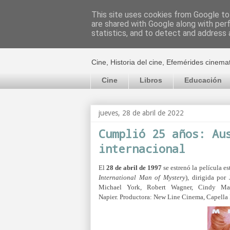
This site uses cookies from Google to 
are shared with Google along with per
El cultural c
statistics, and to detect and address 
Cine, Historia del cine, Efemérides cinema
Cine
Libros
Educación
jueves, 28 de abril de 2022
Cumplió 25 años: Au
internacional
El
28 de abril de 1997
se estrenó la película 
International Man of Mystery
), dirigida po
Michael York, Robert Wagner, Cindy Mar
Napier.
Productora:
New Line Cinema, Capella I