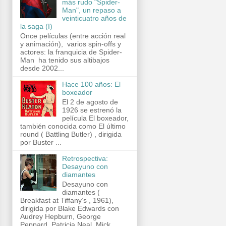
más rudo "Spider-
Man", un repaso a
veinticuatro años de
la saga (I)
Once películas (entre acción real
y animación), varios spin-offs y
actores: la franquicia de Spider-
Man ha tenido sus altibajos
desde 2002...
Hace 100 años: El
boxeador
El 2 de agosto de
1926 se estrenó la
película El boxeador,
también conocida como El último
round ( Battling Butler) , dirigida
por Buster ...
Retrospectiva:
Desayuno con
diamantes
Desayuno con
diamantes (
Breakfast at Tiffany’s , 1961),
dirigida por Blake Edwards con
Audrey Hepburn, George
Peppard, Patricia Neal, Mick...