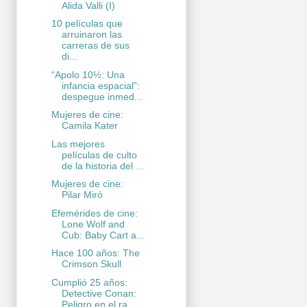
Alida Valli (I)
10 películas que
arruinaron las
carreras de sus
di...
“Apolo 10½: Una
infancia espacial”:
despegue inmed...
Mujeres de cine:
Camila Kater
Las mejores
películas de culto
de la historia del ...
Mujeres de cine:
Pilar Miró
Efemérides de cine:
Lone Wolf and
Cub: Baby Cart a...
Hace 100 años: The
Crimson Skull
Cumplió 25 años:
Detective Conan:
Peligro en el ra...