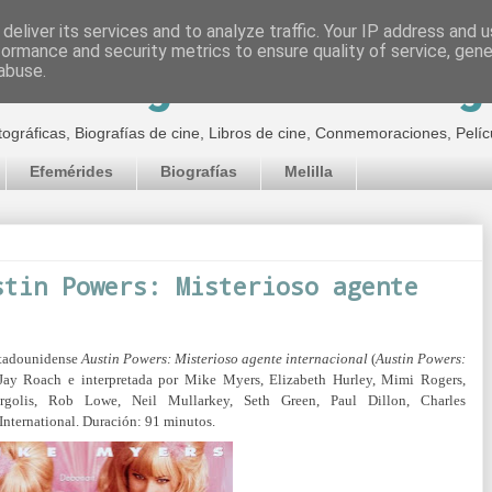
deliver its services and to analyze traffic. Your IP address and 
formance and security metrics to ensure quality of service, gen
inematográfico de Jor
abuse.
tográficas, Biografías de cine, Libros de cine, Conmemoraciones, Pelíc
Efemérides
Biografías
Melilla
stin Powers: Misterioso agente
estadounidense
Austin Powers: Misterioso agente internacional
(
Austin Powers:
r Jay Roach e interpretada por Mike Myers, Elizabeth Hurley, Mimi Rogers,
golis, Rob Lowe, Neil Mullarkey, Seth Green, Paul Dillon, Charles
nternational. Duración: 91 minutos.