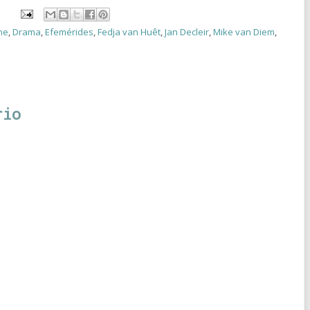
ne
,
Drama
,
Efemérides
,
Fedja van Huêt
,
Jan Decleir
,
Mike van Diem
,
rio