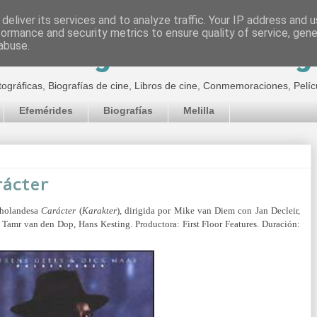
deliver its services and to analyze traffic. Your IP address and 
formance and security metrics to ensure quality of service, gen
inematográfico de Jor
abuse.
tográficas, Biografías de cine, Libros de cine, Conmemoraciones, Pelíc
Efemérides
Biografías
Melilla
rácter
a holandesa
Carácter
(
Karakter
), dirigida por Mike van Diem con Jan Decleir,
, Tamr van den Dop, Hans Kesting.
Productora:
First Floor Features. Duración: