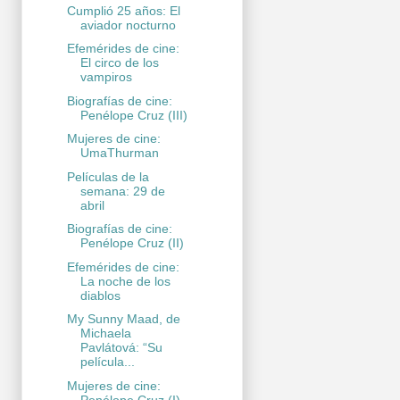
Cumplió 25 años: El
aviador nocturno
Efemérides de cine:
El circo de los
vampiros
Biografías de cine:
Penélope Cruz (III)
Mujeres de cine:
UmaThurman
Películas de la
semana: 29 de
abril
Biografías de cine:
Penélope Cruz (II)
Efemérides de cine:
La noche de los
diablos
My Sunny Maad, de
Michaela
Pavlátová: “Su
película...
Mujeres de cine:
Penélope Cruz (I)