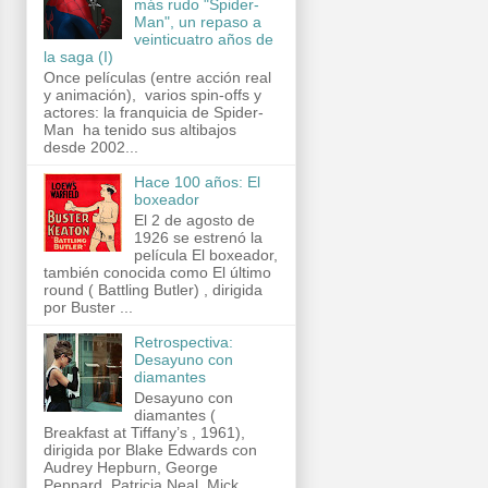
más rudo "Spider-
Man", un repaso a
veinticuatro años de
la saga (I)
Once películas (entre acción real
y animación), varios spin-offs y
actores: la franquicia de Spider-
Man ha tenido sus altibajos
desde 2002...
Hace 100 años: El
boxeador
El 2 de agosto de
1926 se estrenó la
película El boxeador,
también conocida como El último
round ( Battling Butler) , dirigida
por Buster ...
Retrospectiva:
Desayuno con
diamantes
Desayuno con
diamantes (
Breakfast at Tiffany’s , 1961),
dirigida por Blake Edwards con
Audrey Hepburn, George
Peppard, Patricia Neal, Mick...