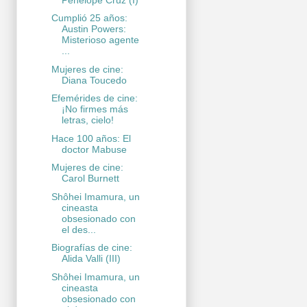
Cumplió 25 años:
Austin Powers:
Misterioso agente
...
Mujeres de cine:
Diana Toucedo
Efemérides de cine:
¡No firmes más
letras, cielo!
Hace 100 años: El
doctor Mabuse
Mujeres de cine:
Carol Burnett
Shôhei Imamura, un
cineasta
obsesionado con
el des...
Biografías de cine:
Alida Valli (III)
Shôhei Imamura, un
cineasta
obsesionado con