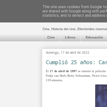
This site uses cookies from Google to 
are shared with Google along with per
El cultural c
statistics, and to detect and address 
Cine, Historia del cine, Efemérides cinema
Cine
Libros
Educación
domingo, 17 de abril de 2022
Cumplió 25 años: Ca
El
17 de abril de 1997
se estrenó la películ
Fedja van Huêt, Betty Schuurman, Victor Löw
119 minutos.