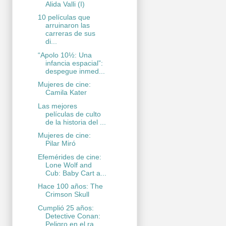
Alida Valli (I)
10 películas que
arruinaron las
carreras de sus
di...
“Apolo 10½: Una
infancia espacial”:
despegue inmed...
Mujeres de cine:
Camila Kater
Las mejores
películas de culto
de la historia del ...
Mujeres de cine:
Pilar Miró
Efemérides de cine:
Lone Wolf and
Cub: Baby Cart a...
Hace 100 años: The
Crimson Skull
Cumplió 25 años:
Detective Conan:
Peligro en el ra...