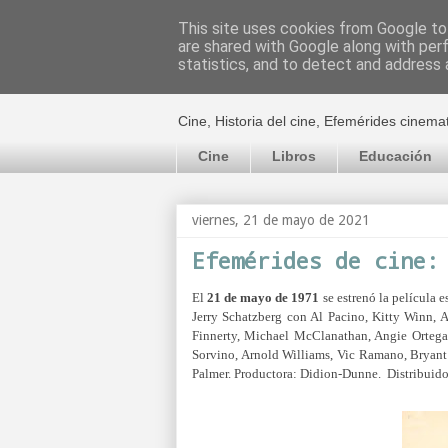
This site uses cookies from Google to 
are shared with Google along with per
El cultural c
statistics, and to detect and address 
Cine, Historia del cine, Efemérides cinema
Cine
Libros
Educación
viernes, 21 de mayo de 2021
Efemérides de cine:
El
21 de mayo de 1971
se estrenó la película
Jerry Schatzberg con Al Pacino, Kitty Winn, A
Finnerty, Michael McClanathan, Angie Ortega,
Sorvino, Arnold Williams, Vic Ramano, Bryant
Palmer. Productora: Didion-Dunne. Distribuido