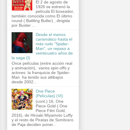
El 2 de agosto de
1926 se estrenó la
película El boxeador,
también conocida como El último
round ( Battling Butler) , dirigida
por Buster ...
Desde el menos
carismático hasta el
más rudo "Spider-
Man", un repaso a
veinticuatro años de
la saga (I)
Once películas (entre acción real
y animación), varios spin-offs y
actores: la franquicia de Spider-
Man ha tenido sus altibajos
desde 2002...
One Piece
(Películas) (VI)
(cont.) 16. One
Piece Gold ( One
Piece Film Gold,
2016), de Hiroaki Miyamoto Luffy
y el resto de Piratas de Sombrero
de Paja deciden poner...