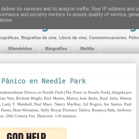
deliver its services and to analyze traffic. Your IP address and 
formance and security metrics to ensure quality of service, gen
inematográfico de Jor
abuse.
tográficas, Biografías de cine, Libros de cine, Conmemoraciones, Pelíc
Efemérides
Biografías
Melilla
 Pánico en Needle Park
 estadounidense
Pánico en Needle
Park
(
The Panic in Needle Park)
, dirigida por
lan Vint, Richard Bright, Kiel Martin, Marcia Jean Kurtz, Raul Julia, Warren
 Larry T. Marshall, Paul Mace, Nancy MacKay, Gil Rogers, Joe Santos, Paul
 Fraser, Dora Weissman, Sully Boyar, Florence Tarlow, Rutanya Alda, Anthony
ra: 20th Century Fox. Duración: 110 minutos.