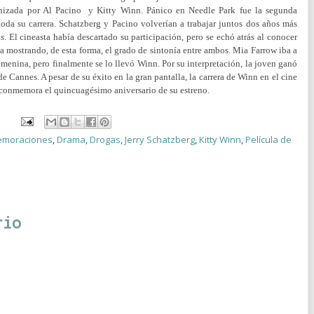
onizada por Al Pacino y Kitty Winn. Pánico en Needle Park fue la segunda
toda su carrera. Schatzberg y Pacino volverían a trabajar juntos dos años más
s
. El cineasta había descartado su participación, pero se echó atrás al conocer
ta mostrando, de esta forma, el grado de sintonía entre ambos.
Mia Farrow iba a
femenina, pero finalmente se lo llevó Winn. Por su interpretación, la joven ganó
de Cannes. A pesar de su éxito en la gran pantalla, la carrera de Winn en el cine
Se conmemora el quincuagésimo aniversario de su estreno.
moraciones
,
Drama
,
Drogas
,
Jerry Schatzberg
,
Kitty Winn
,
Película de
rio