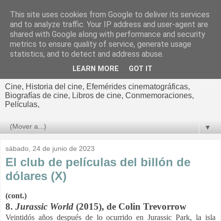
This site uses cookies from Google to deliver its services
El cultural
and to analyze traffic. Your IP address and user-agent are
shared with Google along with performance and security
cinematográfico de Jorge
metrics to ensure quality of service, generate usage
statistics, and to detect and address abuse.
Cano
LEARN MORE
GOT IT
Cine, Historia del cine, Efemérides cinematográficas,
Biografías de cine, Libros de cine, Conmemoraciones,
Películas,
▼
sábado, 24 de junio de 2023
El club de películas del billón de
dólares (X)
(cont.)
8.
Jurassic World
(2015), de
Colin Trevorrow
Veintidós años después de lo ocurrido en Jurassic Park, la isla