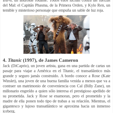
BB-8, un androide rodante. Todos ellos luchan contra las fuerzas
del Mal: el Capitán Phasma, de la Primera Orden, y Kylo Ren, un
temible y misterioso personaje que empuña un sable de luz roja.
4.
Titanic
(1997), de James Cameron
Jack (DiCaprio), un joven artista, gana en una partida de cartas un
pasaje para viajar a América en el Titanic, el transatlántico más
grande y seguro jamás construido. A bordo conoce a Rose (Kate
Winslet), una joven de una buena familia venida a menos que va a
contraer un matrimonio de conveniencia con Cal (Billy Zane), un
millonario engreído a quien sólo interesa el prestigioso apellido de
su prometida. Jack y Rose se enamoran, pero el prometido y la
madre de ella ponen todo tipo de trabas a su relación. Mientras, el
gigantesco y lujoso transatlántico se aproxima hacia un inmenso
iceberg.