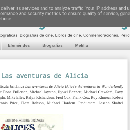
deliver its services and to analyze traffic. Your IP address and 
formance and security metrics to ensure quality of service, gen
inematográfico de Jor
abuse.
tográficas, Biografías de cine, Libros de cine, Conmemoraciones, Pelíc
Efemérides
Biografías
Melilla
 Las aventuras de Alicia
lícula británica
Las aventuras de Alicia
(
Alice's Adventures in Wonderland
),
por Fiona Fullerton, Michael Jayston, Hywel Bennett, Michael Crawford, Davy
agrin, Mike Elles, Ralph Richardson, Fred Cox, Frank Cox, Roy Kinnear, Robert
nnis Price, Flora Robson, Michael Hordern. Productora: Joseph Shaftel