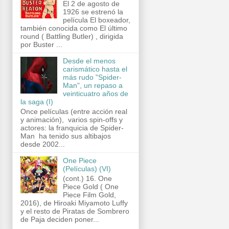
El 2 de agosto de
1926 se estrenó la
película El boxeador,
también conocida como El último
round ( Battling Butler) , dirigida
por Buster ...
Desde el menos
carismático hasta el
más rudo "Spider-
Man", un repaso a
veinticuatro años de
la saga (I)
Once películas (entre acción real
y animación), varios spin-offs y
actores: la franquicia de Spider-
Man ha tenido sus altibajos
desde 2002...
One Piece
(Películas) (VI)
(cont.) 16. One
Piece Gold ( One
Piece Film Gold,
2016), de Hiroaki Miyamoto Luffy
y el resto de Piratas de Sombrero
de Paja deciden poner...