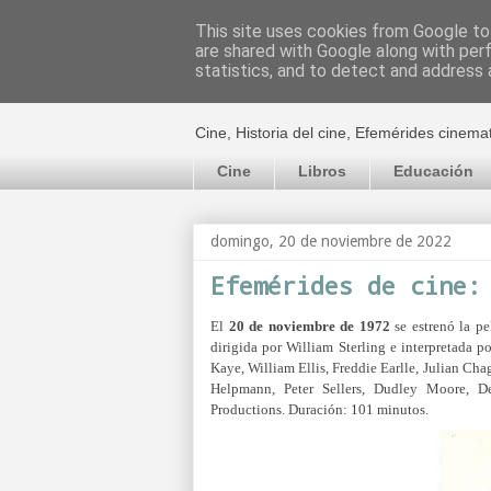
This site uses cookies from Google to 
are shared with Google along with per
El cultural c
statistics, and to detect and address 
Cine, Historia del cine, Efemérides cinema
Cine
Libros
Educación
domingo, 20 de noviembre de 2022
Efemérides de cine:
El
20 de noviembre de 1972
se estrenó la pe
dirigida por William Sterling e interpretada 
Kaye, William Ellis, Freddie Earlle, Julian Ch
Helpmann, Peter Sellers, Dudley Moore, De
Productions. Duración: 101 minutos.