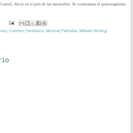
 Carroll,
Alicia en el país de las maravillas
. Se conmemora el quincuagésimo
ones
,
Cuentos
,
Fantástico
,
Musical
,
Películas
,
William Sterling
rio