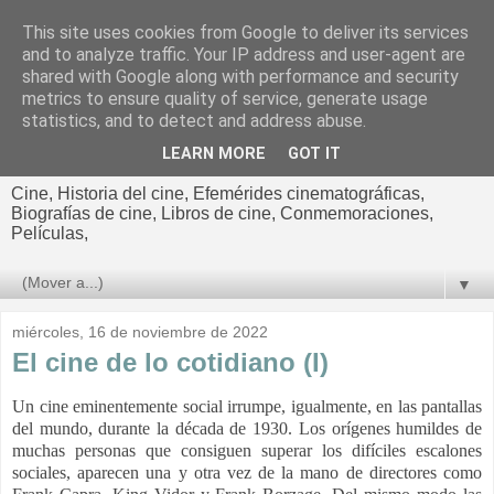
This site uses cookies from Google to deliver its services
El cultural
and to analyze traffic. Your IP address and user-agent are
shared with Google along with performance and security
cinematográfico de Jorge
metrics to ensure quality of service, generate usage
statistics, and to detect and address abuse.
Cano
LEARN MORE
GOT IT
Cine, Historia del cine, Efemérides cinematográficas,
Biografías de cine, Libros de cine, Conmemoraciones,
Películas,
▼
miércoles, 16 de noviembre de 2022
El cine de lo cotidiano (I)
Un cine eminentemente social irrumpe, igualmente, en las pantallas
del mundo, durante la década de 1930. Los orígenes humildes de
muchas personas que consiguen superar los difíciles escalones
sociales, aparecen una y otra vez de la mano de directores como