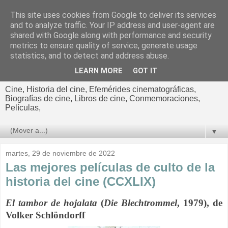
This site uses cookies from Google to deliver its services
El cultural
and to analyze traffic. Your IP address and user-agent are
shared with Google along with performance and security
cinematográfico de Jorge
metrics to ensure quality of service, generate usage
statistics, and to detect and address abuse.
Cano
LEARN MORE
GOT IT
Cine, Historia del cine, Efemérides cinematográficas,
Biografías de cine, Libros de cine, Conmemoraciones,
Películas,
▼
martes, 29 de noviembre de 2022
Las mejores películas de culto de la
historia del cine (CCXLIX)
El tambor de hojalata
(
Die Blechtrommel
, 1979), de
Volker Schlöndorff