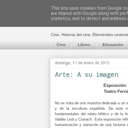
This site uses cookies from Google to 
are shared with Google along with per
El cultural c
statistics, and to detect and address 
Cine, Historia del cine, Efemérides cinema
Cine
Libros
Educación
domingo, 11 de enero de 2015
Arte: A su imagen
Exposición: 
Teatro Ferná
No se trata de una muestra dedicada a un sol
y de la escultura española. De este m
fundamentales del relato bíblico y de la h
Valdés Leal y Cranach. Esta exposición refle
humanización y narración de una historia