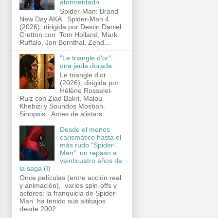
atormentado
Spider-Man: Brand
New Day AKA Spider-Man 4
(2026), dirigida por Destin Daniel
Cretton con Tom Holland, Mark
Ruffalo, Jon Bernthal, Zend...
"Le triangle d'or":
una jaula dorada
Le triangle d'or
(2026), dirigida por
Hélène Rosselet-
Ruiz con Ziad Bakri, Malou
Khebizi y Soundos Mosbah.
Sinopsis : Antes de alistars...
Desde el menos
carismático hasta el
más rudo "Spider-
Man", un repaso a
veinticuatro años de
la saga (I)
Once películas (entre acción real
y animación), varios spin-offs y
actores: la franquicia de Spider-
Man ha tenido sus altibajos
desde 2002...