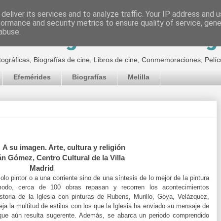
deliver its services and to analyze traffic. Your IP address and 
formance and security metrics to ensure quality of service, gen
inematográfico de Jor
abuse.
tográficas, Biografías de cine, Libros de cine, Conmemoraciones, Pelíc
Efemérides
Biografías
Melilla
A su imagen. Arte, cultura y religión
n Gómez, Centro Cultural de la Villa
Madrid
o pintor o a una corriente sino de una síntesis de lo mejor de la pintura
odo, cerca de 100 obras repasan y recorren los acontecimientos
istoria de la Iglesia con pinturas de Rubens, Murillo, Goya, Velázquez,
ja la multitud de estilos con los que la Iglesia ha enviado su mensaje de
 que aún resulta sugerente. Además, se abarca un periodo comprendido