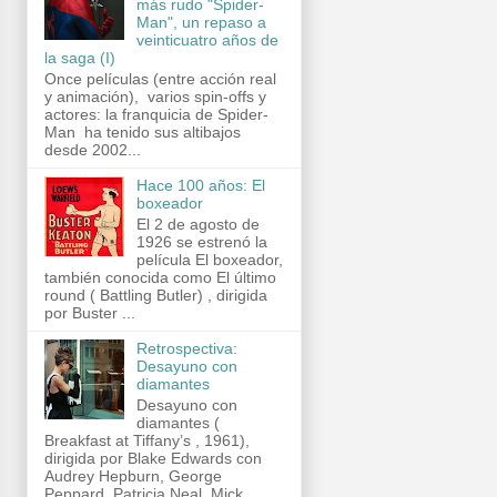
más rudo "Spider-
Man", un repaso a
veinticuatro años de
la saga (I)
Once películas (entre acción real
y animación), varios spin-offs y
actores: la franquicia de Spider-
Man ha tenido sus altibajos
desde 2002...
Hace 100 años: El
boxeador
El 2 de agosto de
1926 se estrenó la
película El boxeador,
también conocida como El último
round ( Battling Butler) , dirigida
por Buster ...
Retrospectiva:
Desayuno con
diamantes
Desayuno con
diamantes (
Breakfast at Tiffany’s , 1961),
dirigida por Blake Edwards con
Audrey Hepburn, George
Peppard, Patricia Neal, Mick...