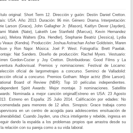
ítulo original: Short Term 12. Dirección y guión: Destin Daniel Cretton.
aís: USA. Año: 2013. Duración: 96 min. Género: Drama. Interpretación:
rie Larson (Grace), John Gallagher Jr. (Mason), Kaitlyn Dever (Jayden),
ami Malek (Nate), Lakeith Lee Stanfield (Marcus), Kevin Hernandez
Luis), Melora Walters (Dra. Hendler), Stephanie Beatriz (Jessica), Lydia
u Veaux (Kendra). Producción: Joshua Astrachan Asher Goldstein, Maren
lson y Ron Najor. Música: Joel P. West. Fotografía: Brett Pawlak.
ontaje: Nat Sanders. Diseño de producción: Rachel Myers. Vestuario:
irren Gordon-Cozier y Joy Cretton. Distribuidoras: Good Films y La
ventura Audiovisual. Premios y nominaciones: Festival de Locarno:
elección oficial de largometrajes a concurso. Seminci de Valladolid:
ección oficial a concurso. Premios Gotham: Mejor actriz (Brie Larson).
ational Board of Review (NBR): Top 10 películas independientes.
ndependent Spirit Awards: Mejor montaje. 3 nominaciones. Satellite
wards: Nominada a mejor canción originalEstreno en USA: 23 Agosto
013. Estreno en España: 25 Julio 2014. Calificación por edades: No
ecomendada para menores de 12 años. Sinopsis: Grace trabaja como
upervisora en un centro de acogida para adolescentes ensituación de
ulnerabilidad. Cuando Jayden, una chica inteligente y rebelde, ingresa en
eguir dando la espalda a los problemas propios que arrastra desde su
 la relación con su pareja como a su vida laboral.