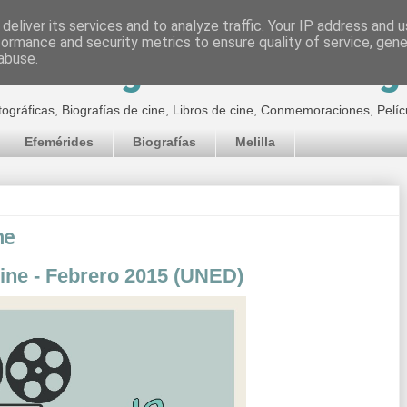
deliver its services and to analyze traffic. Your IP address and 
formance and security metrics to ensure quality of service, gen
inematográfico de Jor
abuse.
tográficas, Biografías de cine, Libros de cine, Conmemoraciones, Pelíc
Efemérides
Biografías
Melilla
ne
ine - Febrero 2015 (UNED)