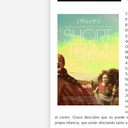
T
P
B
R
(
d
O
M
M
A
S
S
N
I
A
2
r
s
v
el centro, Grace descubre que no puede s
propia infancia, que están afectando tanto a