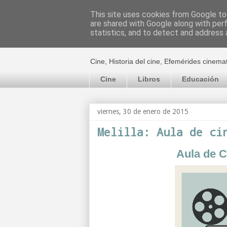
This site uses cookies from Google to 
are shared with Google along with per
El cultural c
statistics, and to detect and address 
Cine, Historia del cine, Efemérides cinema
Cine
Libros
Educación
viernes, 30 de enero de 2015
Melilla: Aula de ci
Aula de C