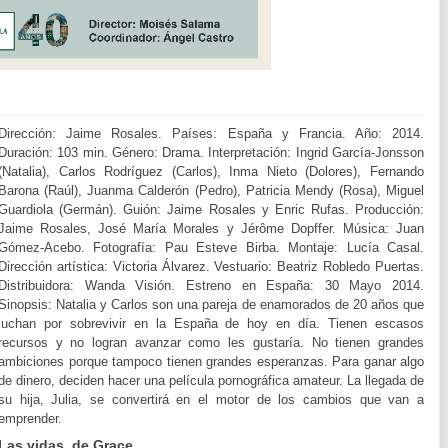
Dirección: Jaime Rosales. Países: España y Francia. Año: 2014.
Duración: 103 min. Género: Drama. Interpretación: Ingrid García-Jonsson
(Natalia), Carlos Rodríguez (Carlos), Inma Nieto (Dolores), Fernando
Barona (Raúl), Juanma Calderón (Pedro), Patricia Mendy (Rosa), Miguel
Guardiola (Germán). Guión: Jaime Rosales y Enric Rufas. Producción:
Jaime Rosales, José María Morales y Jérôme Dopffer. Música: Juan
Gómez-Acebo. Fotografía: Pau Esteve Birba. Montaje: Lucía Casal.
Dirección artística: Victoria Álvarez. Vestuario: Beatriz Robledo Puertas.
Distribuidora: Wanda Visión. Estreno en España: 30 Mayo 2014.
Sinopsis: Natalia y Carlos son una pareja de enamorados de 20 años que
luchan por sobrevivir en la España de hoy en día. Tienen escasos
recursos y no logran avanzar como les gustaría. No tienen grandes
ambiciones porque tampoco tienen grandes esperanzas. Para ganar algo
de dinero, deciden hacer una película pornográfica amateur. La llegada de
su hija, Julia, se convertirá en el motor de los cambios que van a
emprender.
Las vidas de Grace