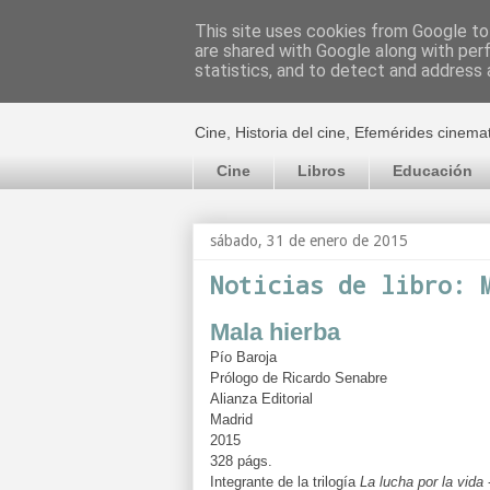
This site uses cookies from Google to 
are shared with Google along with per
El cultural c
statistics, and to detect and address 
Cine, Historia del cine, Efemérides cinema
Cine
Libros
Educación
sábado, 31 de enero de 2015
Noticias de libro: 
Mala hierba
Pío Baroja
Prólogo de Ricardo Senabre
Alianza Editorial
Madrid
2015
328 págs.
Integrante de la trilogía
La lucha por la vida
-