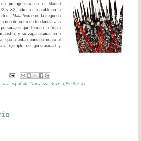
 su protagonista en el Madrid
 XIX y XX, admite sin problema la
artes-,
Mala hierba
es la segunda
 se debate entre su tendencia a la
e personajes que forman la “mala
 maestra, y su vaga aspiración a
r, que alientan principalmente el
ora, ejemplo de generosidad y
ratura española
,
Narrativa
,
Novela
,
Pío Baroja
rio