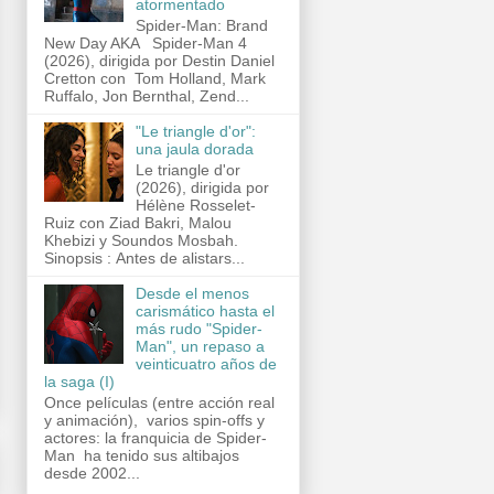
atormentado
Spider-Man: Brand
New Day AKA Spider-Man 4
(2026), dirigida por Destin Daniel
Cretton con Tom Holland, Mark
Ruffalo, Jon Bernthal, Zend...
"Le triangle d'or":
una jaula dorada
Le triangle d'or
(2026), dirigida por
Hélène Rosselet-
Ruiz con Ziad Bakri, Malou
Khebizi y Soundos Mosbah.
Sinopsis : Antes de alistars...
Desde el menos
carismático hasta el
más rudo "Spider-
Man", un repaso a
veinticuatro años de
la saga (I)
Once películas (entre acción real
y animación), varios spin-offs y
actores: la franquicia de Spider-
Man ha tenido sus altibajos
desde 2002...