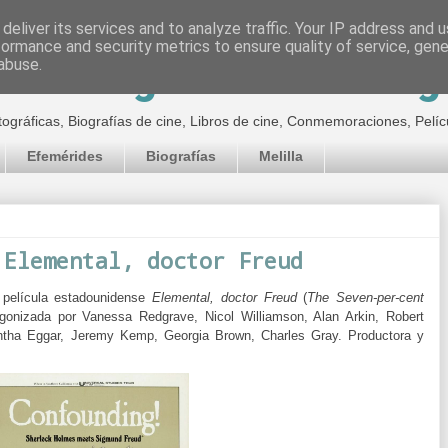
deliver its services and to analyze traffic. Your IP address and 
formance and security metrics to ensure quality of service, gen
inematográfico de Jor
abuse.
tográficas, Biografías de cine, Libros de cine, Conmemoraciones, Pelíc
Efemérides
Biografías
Melilla
 Elemental, doctor Freud
 película estadounidense
Elemental, doctor Freud
(
The Seven-per-cent
tagonizada por Vanessa Redgrave, Nicol Williamson, Alan Arkin, Robert
mantha Eggar, Jeremy Kemp, Georgia Brown, Charles Gray.
Productora y