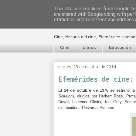
This site uses cookies from Google to 
are shared with Google along with per
El cultural c
statistics, and to detect and address 
Cine, Historia del cine, Efemérides cinema
Cine
Libros
Educación
martes, 28 de octubre de 2014
Efemérides de cine:
El
24 de octubre de 1976
se estrenó la
Solution
), dirigida por Herbert Ross. Pro
Duvall, Laurence Olivier, Joel Grey, Sa
distribuidora:
Universal Pictures.