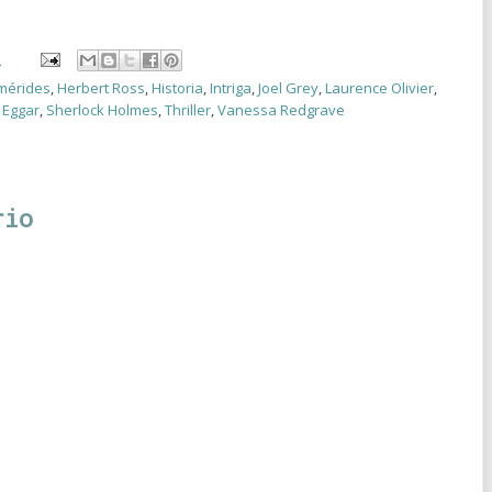
3
mérides
,
Herbert Ross
,
Historia
,
Intriga
,
Joel Grey
,
Laurence Olivier
,
 Eggar
,
Sherlock Holmes
,
Thriller
,
Vanessa Redgrave
rio