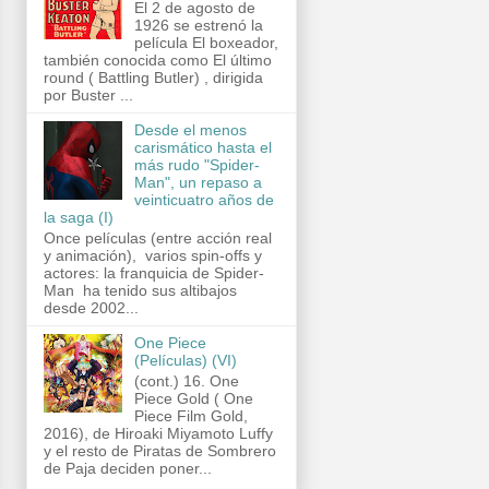
El 2 de agosto de
1926 se estrenó la
película El boxeador,
también conocida como El último
round ( Battling Butler) , dirigida
por Buster ...
Desde el menos
carismático hasta el
más rudo "Spider-
Man", un repaso a
veinticuatro años de
la saga (I)
Once películas (entre acción real
y animación), varios spin-offs y
actores: la franquicia de Spider-
Man ha tenido sus altibajos
desde 2002...
One Piece
(Películas) (VI)
(cont.) 16. One
Piece Gold ( One
Piece Film Gold,
2016), de Hiroaki Miyamoto Luffy
y el resto de Piratas de Sombrero
de Paja deciden poner...