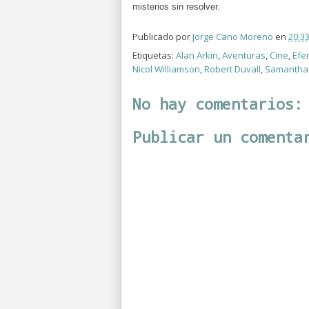
misterios sin resolver.
Publicado por
Jorge Cano Moreno
en
20:3
Etiquetas:
Alan Arkin
,
Aventuras
,
Cine
,
Efe
Nicol Williamson
,
Robert Duvall
,
Samantha
No hay comentarios:
Publicar un comenta