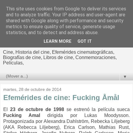
This site uses cookies from Google to deliver its services
El cultural
and to analyze traffic. Your IP address and user-agent are
shared with Google along with performance and security
cinematográfico de Jorge
metrics to ensure quality of service, generate usage
statistics, and to detect and address abuse.
Cano
LEARN MORE
GOT IT
Cine, Historia del cine, Efemérides cinematográficas,
Biografías de cine, Libros de cine, Conmemoraciones,
Películas,
▼
martes, 28 de octubre de 2014
Efemérides de cine: Fucking Åmål
El
23 de octubre de 1998
se estrenó la película sueca
Fucking Amal
dirigida por Lukas Moodysson.
Protagonizada por Alexandra Dahlström, Rebecka Liljeberg
(AKA Rebecca Liljeberg), Erica Carlson, Mathias Rust,