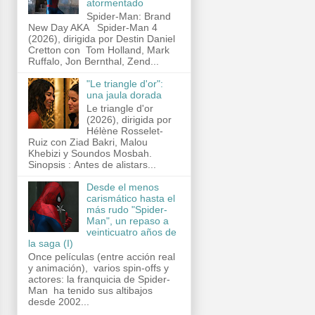
atormentado
Spider-Man: Brand
New Day AKA Spider-Man 4
(2026), dirigida por Destin Daniel
Cretton con Tom Holland, Mark
Ruffalo, Jon Bernthal, Zend...
"Le triangle d'or":
una jaula dorada
Le triangle d'or
(2026), dirigida por
Hélène Rosselet-
Ruiz con Ziad Bakri, Malou
Khebizi y Soundos Mosbah.
Sinopsis : Antes de alistars...
Desde el menos
carismático hasta el
más rudo "Spider-
Man", un repaso a
veinticuatro años de
la saga (I)
Once películas (entre acción real
y animación), varios spin-offs y
actores: la franquicia de Spider-
Man ha tenido sus altibajos
desde 2002...