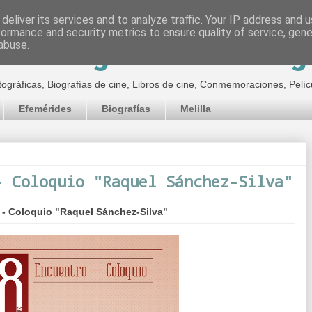
deliver its services and to analyze traffic. Your IP address and 
formance and security metrics to ensure quality of service, gen
inematográfico de Jor
abuse.
tográficas, Biografías de cine, Libros de cine, Conmemoraciones, Pelíc
Efemérides
Biografías
Melilla
- Coloquio "Raquel Sánchez-Silva"
 - Coloquio "Raquel Sánchez-Silva"