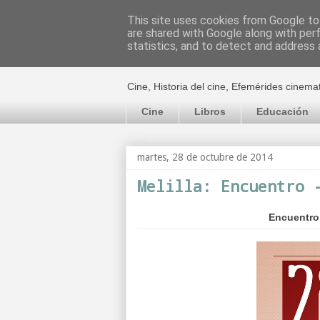
This site uses cookies from Google to 
are shared with Google along with per
El cultural c
statistics, and to detect and address 
Cine, Historia del cine, Efemérides cinema
Cine
Libros
Educación
martes, 28 de octubre de 2014
Melilla: Encuentro 
Encuentro