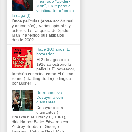
más rudo "Spider-
Man", un repaso a
veinticuatro años de
la saga (I)
Once películas (entre acción real
y animación), varios spin-offs y
actores: la franquicia de Spider-
Man ha tenido sus altibajos
desde 2002...
Hace 100 años: El
boxeador
El 2 de agosto de
1926 se estrenó la
película El boxeador,
también conocida como El último
round ( Battling Butler) , dirigida
por Buster ...
Retrospectiva:
Desayuno con
diamantes
Desayuno con
diamantes (
Breakfast at Tiffany’s , 1961),
dirigida por Blake Edwards con
Audrey Hepburn, George
Peppard, Patricia Neal, Mick...