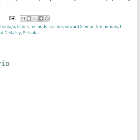
.
hantaje
,
Cine
,
Cine mudo
,
Crimen
,
Edward Sloman
,
Efemérides
,
I
at O'Malley
,
Películas
rio