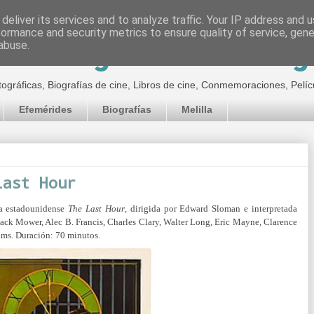
deliver its services and to analyze traffic. Your IP address and 
formance and security metrics to ensure quality of service, gen
inematográfico de Jor
abuse.
tográficas, Biografías de cine, Libros de cine, Conmemoraciones, Pelíc
Efemérides
Biografías
Melilla
Last Hour
la estadounidense
The Last Hour
, dirigida por Edward Sloman e interpretada
Jack Mower, Alec B. Francis, Charles Clary, Walter Long, Eric Mayne, Clarence
ms. Duración: 70 minutos.