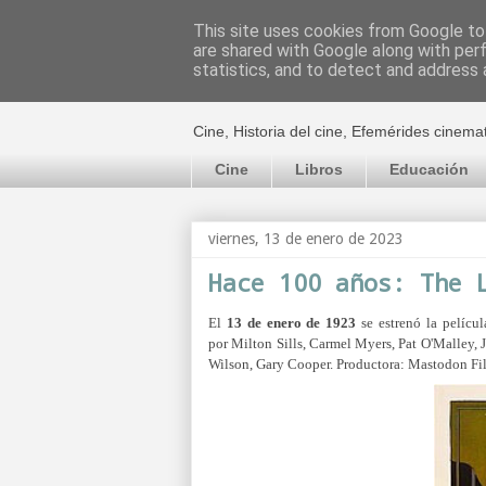
This site uses cookies from Google to 
are shared with Google along with per
El cultural c
statistics, and to detect and address 
Cine, Historia del cine, Efemérides cinema
Cine
Libros
Educación
viernes, 13 de enero de 2023
Hace 100 años: The 
El
13 de enero de 1923
se estrenó la pelícu
por Milton Sills, Carmel Myers, Pat O'Malley, 
Wilson, Gary Cooper. Productora:
Mastodon Fil