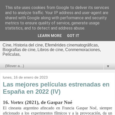
This site uses cookies from Google to deliver its services
El cultural
and to analyze traffic. Your IP address and user-agent are
shared with Google along with performance and security
cinematográfico de Jorge
metrics to ensure quality of service, generate usage
statistics, and to detect and address abuse.
Cano
LEARN MORE
GOT IT
Cine, Historia del cine, Efemérides cinematográficas,
Biografías de cine, Libros de cine, Conmemoraciones,
Películas,
▼
lunes, 16 de enero de 2023
Las mejores películas estrenadas en
España en 2022 (IV)
16.
Vortex
(2021), de Gaspar Noé
El cineasta argentino afincado en Francia Gaspar Noé, siempre
aficionado a los experimentos fílmicos y a la provocación, da un