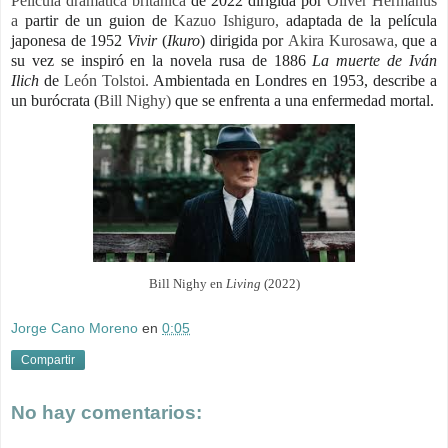
Película dramática británica
de 2022 dirigida por
Oliver Hermanus
a
partir de un guion de
Kazuo Ishiguro,
adaptada de la película
japonesa de 1952
Vivir
(
Ikuro
) dirigida por
Akira Kurosawa,
que a
su vez se inspiró en la novela rusa de 1886
La muerte de Iván
Ilich
de
León Tolstoi
.
Ambientada en Londres en 1953, describe a
un burócrata (
Bill Nighy)
que se enfrenta a una enfermedad mortal.
Bill Nighy en
Living
(2022)
Jorge Cano Moreno
en
0:05
Compartir
No hay comentarios: