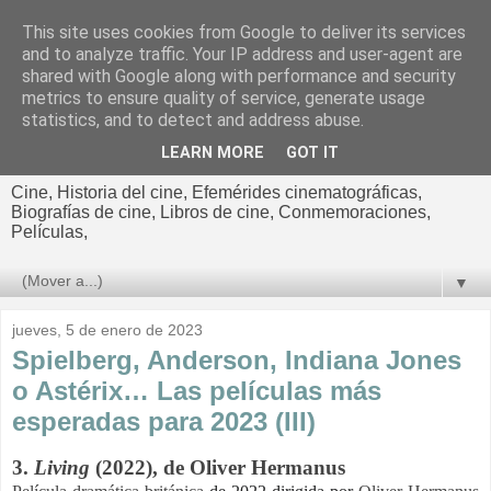
This site uses cookies from Google to deliver its services
El cultural
and to analyze traffic. Your IP address and user-agent are
shared with Google along with performance and security
cinematográfico de Jorge
metrics to ensure quality of service, generate usage
statistics, and to detect and address abuse.
Cano
LEARN MORE
GOT IT
Cine, Historia del cine, Efemérides cinematográficas,
Biografías de cine, Libros de cine, Conmemoraciones,
Películas,
▼
jueves, 5 de enero de 2023
Spielberg, Anderson, Indiana Jones
o Astérix… Las películas más
esperadas para 2023 (III)
3.
Living
(2022), de Oliver Hermanus