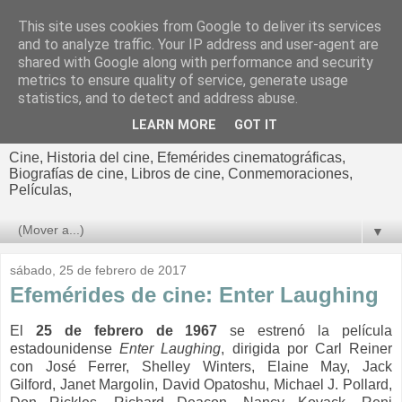
This site uses cookies from Google to deliver its services
El cultural
and to analyze traffic. Your IP address and user-agent are
shared with Google along with performance and security
cinematográfico de Jorge
metrics to ensure quality of service, generate usage
statistics, and to detect and address abuse.
Cano
LEARN MORE
GOT IT
Cine, Historia del cine, Efemérides cinematográficas,
Biografías de cine, Libros de cine, Conmemoraciones,
Películas,
▼
sábado, 25 de febrero de 2017
Efemérides de cine: Enter Laughing
El
25 de febrero de 1967
se estrenó la película
estadounidense
Enter Laughing
, dirigida por Carl Reiner
con José Ferrer, Shelley Winters, Elaine May, Jack
Gilford, Janet Margolin, David Opatoshu, Michael J. Pollard,