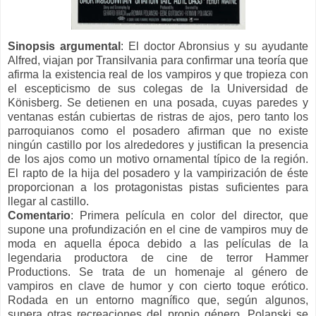
Sinopsis argumental
:
El doctor Abronsius y su ayudante
Alfred, viajan por Transilvania para confirmar una teoría que
afirma la existencia real de los vampiros y que tropieza con
el escepticismo de sus colegas de la Universidad de
Könisberg. Se detienen en una posada, cuyas paredes y
ventanas están cubiertas de ristras de ajos, pero tanto los
parroquianos como el posadero afirman que no existe
ningún castillo por los alrededores y justifican la presencia
de los ajos como un motivo ornamental típico de la región.
El rapto de la hija del posadero y la vampirización de éste
proporcionan a los protagonistas pistas suficientes para
llegar al castillo.
Comentario
:
Primera película en color del director, que
supone una profundización en el cine de vampiros muy de
moda en aquella época debido a las películas de la
legendaria productora de cine de terror Hammer
Productions. Se trata de un homenaje al género de
vampiros en clave de humor y con cierto toque erótico.
Rodada en un entorno magnífico que, según algunos,
supera otras recreaciones del propio género. Polanski se