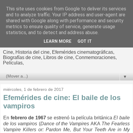
This site uses cookies from Google to deliver its services
El cultural
and to analyze traffic. Your IP address and user-agent are
shared with Google along with performance and security
cinematográfico de Jorge
metrics to ensure quality of service, generate usage
statistics, and to detect and address abuse.
Cano
LEARN MORE
GOT IT
Cine, Historia del cine, Efemérides cinematográficas,
Biografías de cine, Libros de cine, Conmemoraciones,
Películas,
▼
miércoles, 1 de febrero de 2017
Efemérides de cine: El baile de los
vampiros
En
febrero de 1967
se estrenó la película británica
El baile
de los vampiros
(
Dance of the Vampires
AKA
The Fearless
Vampire Killers or: Pardon Me, But Your Teeth Are in My