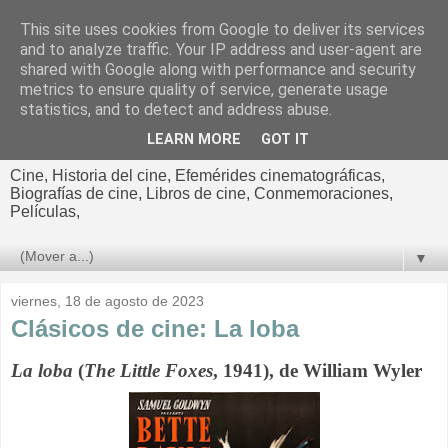
This site uses cookies from Google to deliver its services
El cultural
and to analyze traffic. Your IP address and user-agent are
shared with Google along with performance and security
cinematográfico de Jorge
metrics to ensure quality of service, generate usage
statistics, and to detect and address abuse.
Cano
LEARN MORE
GOT IT
Cine, Historia del cine, Efemérides cinematográficas,
Biografías de cine, Libros de cine, Conmemoraciones,
Películas,
▼
viernes, 18 de agosto de 2023
Clásicos de cine: La loba
La loba
(
The Little Foxes
, 1941), de William Wyler