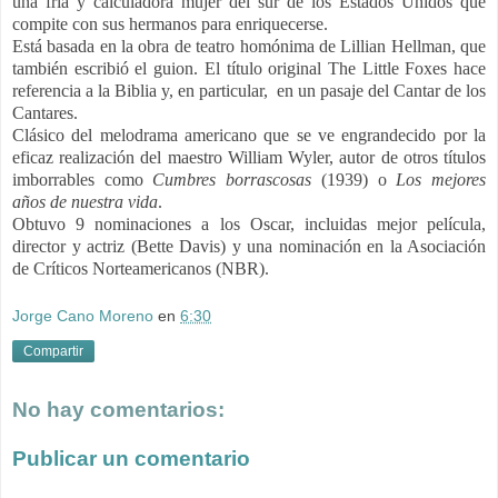
una fría y calculadora mujer del sur de los Estados Unidos que
compite con sus hermanos para enriquecerse.
Está basada en la obra de teatro homónima de Lillian Hellman, que
también escribió el guion.
El título original The Little Foxes hace
referencia a la Biblia y, en particular, en un pasaje del Cantar de los
Cantares.
Clásico del melodrama americano que se ve engrandecido por la
eficaz realización del maestro William Wyler, autor de otros títulos
imborrables como
Cumbres
borrascosas
(1939) o
Los mejores
años de nuestra vida
.
Obtuvo 9 nominaciones a los Oscar, incluidas mejor película,
director y actriz (Bette Davis) y una nominación en la Asociación
de Críticos Norteamericanos (NBR).
Jorge Cano Moreno
en
6:30
Compartir
No hay comentarios:
Publicar un comentario