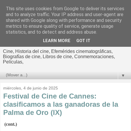
This site uses cookies from Google to deliver its services
El cultural
and to analyze traffic. Your IP address and user-agent are
shared with Google along with performance and security
cinematográfico de Jorge
metrics to ensure quality of service, generate usage
statistics, and to detect and address abuse.
Cano
LEARN MORE
GOT IT
Cine, Historia del cine, Efemérides cinematográficas,
Biografías de cine, Libros de cine, Conmemoraciones,
Películas,
▼
miércoles, 4 de junio de 2025
Festival de Cine de Cannes:
clasificamos a las ganadoras de la
Palma de Oro (IX)
(cont.)