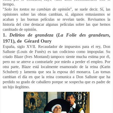
tiempo.
"
Solo los tontos no cambian de opinión
", se suele decir. Sí, las
opiniones sobre las obras cambian, sí, algunos entusiasmos se
acaban y las buenas películas se revelan tarde. Revisamos la
historia del cine destacar algunas películas sobre las que hemos
cambiado de opinión.
1.
Delirios de grandeza
(
La Folie des grandeurs
,
1971), de Gérard Oury
España, siglo XVII. Recaudador de impuestos para el rey, Don
Salluste (Louis de Funès) es tan codicioso como impopular. Su
criado Blaze (Ives Montand) tampoco siente mucha estima por él,
pero no se atreve a contrariarle por miedo a perder el empleo. Por
otra parte, Blaze está localmente enamorado de la reina (Karin
Schubert) y lamenta que sea la esposa del monarca. Las tornas
cambian el día en que la reina comunica a Don Salluste que ha
perdido su grado de caballero porque se sospecha que es padre de
un hijo ilegítimo.