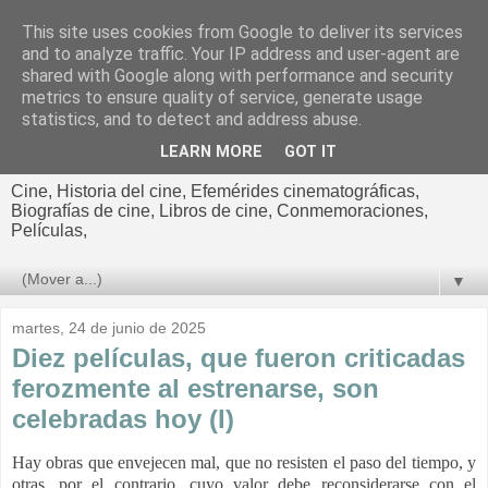
This site uses cookies from Google to deliver its services
El cultural
and to analyze traffic. Your IP address and user-agent are
shared with Google along with performance and security
cinematográfico de Jorge
metrics to ensure quality of service, generate usage
statistics, and to detect and address abuse.
Cano
LEARN MORE
GOT IT
Cine, Historia del cine, Efemérides cinematográficas,
Biografías de cine, Libros de cine, Conmemoraciones,
Películas,
▼
martes, 24 de junio de 2025
Diez películas, que fueron criticadas
ferozmente al estrenarse, son
celebradas hoy (I)
Hay obras que envejecen mal, que no resisten el paso del tiempo, y
otras, por el contrario, cuyo valor debe reconsiderarse con el