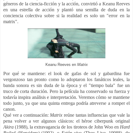
géneros de la ciencia-ficción y la acción, convirtió a Keanu Reeves
en una estrella de acción y plantó una semilla de duda en la
conciencia colectiva sobre si la realidad es solo un "error en la
matrix".
Keanu Reeves en
Matrix
Por qué se mantiene: el look de gafas de sol y gabardina fue
vergonzoso tan pronto como lo adoptaron los fanáticos leales, la
banda sonora es sin duda de la época y el "tiempo bala" fue un
truco de corta duración. Pero la película ha conservado su fuerza y
todavía inspira análisis e interpretación. Veremos cómo se mantiene
todo junto, ya que una quinta entrega podría atreverse a romper el
canon.
Qué ver a continuación:
Matrix
reúne tantas influencias que vale la
pena volver a ver algunos clásicos: el héroe ciberpunk original
Akira
(1988), la extravagancia de los tiroteos de John Woo en
Hard
Boiled (Hervidero)
(1992), o
Están vivo
(They Live, 19988), de