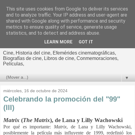
This site uses cookies from Google to deliver its services
El cultural
and to analyze traffic. Your IP address and user-agent are
shared with Google along with performance and security
cinematográfico de Jorge
metrics to ensure quality of service, generate usage
statistics, and to detect and address abuse.
Cano
LEARN MORE
GOT IT
Cine, Historia del cine, Efemérides cinematográficas,
Biografías de cine, Libros de cine, Conmemoraciones,
Películas,
▼
miércoles, 16 de octubre de 2024
Celebrando la promoción del "99"
(III)
Matrix
(
The Matrix
), de
Lana y Lilly Wachowski
Por qué es importante:
Matrix
, de Lana y Lilly Wachowski,
posiblemente la película más influyente de 1999, redefinió los