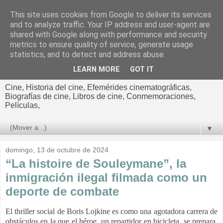
This site uses cookies from Google to deliver its services
El cultural
and to analyze traffic. Your IP address and user-agent are
shared with Google along with performance and security
cinematográfico de Jorge
metrics to ensure quality of service, generate usage
statistics, and to detect and address abuse.
Cano
LEARN MORE
GOT IT
Cine, Historia del cine, Efemérides cinematográficas,
Biografías de cine, Libros de cine, Conmemoraciones,
Películas,
▼
domingo, 13 de octubre de 2024
“La histoire de Souleymane”, la
inmigración ilegal filmada como un
deporte de combate
El thriller social de Boris Lojkine es como una agotadora carrera de
obstáculos en la que el héroe, un repartidor en bicicleta, se prepara,