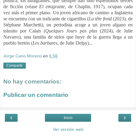
política, los inmigrantes, que siempre han sido espléndidos héroes
de ficción (véase
El emigrante
, de Chaplin, 1917), ocupan cada
vez más el primer plano. Un joven africano de camino a Inglaterra
se encuentra con un traficante de cigarrillos (
La tête froid
(2023), de
Stéphane Marchetti), un periodista acoge a un joven afgano en
tránsito por Calais (
Quelques Jours pas plus
(2024), de Julie
Navarro), una familia de sirios que huye de la guerra llega a un
pueblo bretón (
Les barbares
, de Julie Delpy)...
Jorge Cano Moreno
en
6:56
Compartir
No hay comentarios:
Publicar un comentario
‹
›
Inicio
Ver versión web