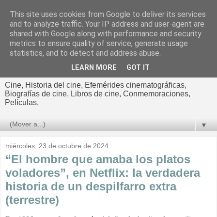
This site uses cookies from Google to deliver its services
El cultural
and to analyze traffic. Your IP address and user-agent are
shared with Google along with performance and security
cinematográfico de Jorge
metrics to ensure quality of service, generate usage
statistics, and to detect and address abuse.
Cano
LEARN MORE
GOT IT
Cine, Historia del cine, Efemérides cinematográficas,
Biografías de cine, Libros de cine, Conmemoraciones,
Películas,
▼
miércoles, 23 de octubre de 2024
“El hombre que amaba los platos
voladores”, en Netflix: la verdadera
historia de un despilfarro extra
(terrestre)