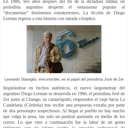
En 1986, tres años después del fin de la dictadura militar, un
periodista argentino despertó el entusiasmo popular al
“documentar” fenómenos extraterrestres. La ficción de Diego
Lerman regresa a esta historia con mirada cómplice.
Leonardo Sbaraglia, irreconocible, en el papel del periodista José de Zer
Inspirándose en hechos auténticos, el nuevo largometraje del
argentino Diego Lerman se desarrolla en 1986, el periodista José de
Zer junto al Chango, su camarógrafo, emprenden el viaje hacia La
Candelaria (Córdoba) tras recibir una propuesta extraña por parte
de dos personajes sospechosos. Al llegar al pueblo no hay mucho
que valga la pena, tan solo un pastizal quemado en medio de los
cerros. Lo que vino a continuación fue la labor de un genio
mitómano con un talento oculto: la creación audiovisual de