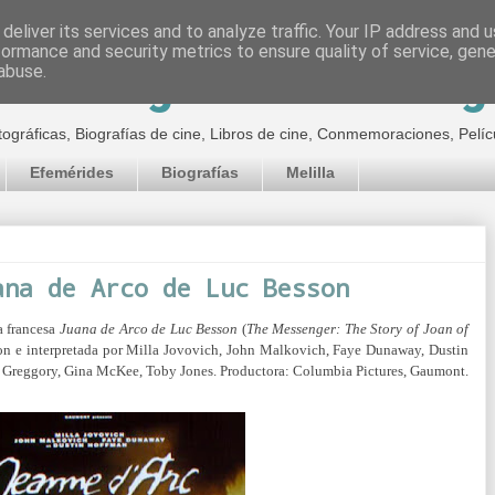
deliver its services and to analyze traffic. Your IP address and 
formance and security metrics to ensure quality of service, gen
inematográfico de Jor
abuse.
tográficas, Biografías de cine, Libros de cine, Conmemoraciones, Pelíc
Efemérides
Biografías
Melilla
ana de Arco de Luc Besson
a francesa
Juana de Arco de Luc Besson
(
The Messenger: The Story of Joan of
on e interpretada por
Milla Jovovich, John Malkovich, Faye Dunaway, Dustin
l Greggory, Gina McKee, Toby Jones.
Productora:
Columbia Pictures, Gaumont.