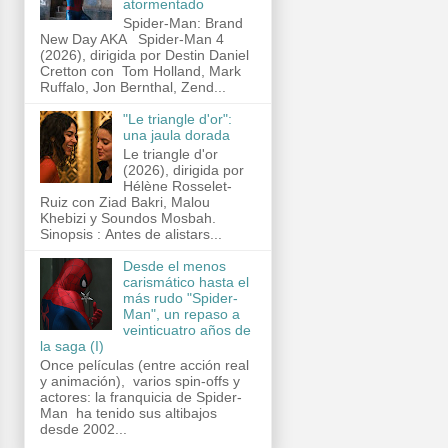
atormentado
Spider-Man: Brand
New Day AKA Spider-Man 4
(2026), dirigida por Destin Daniel
Cretton con Tom Holland, Mark
Ruffalo, Jon Bernthal, Zend...
"Le triangle d'or":
una jaula dorada
Le triangle d'or
(2026), dirigida por
Hélène Rosselet-
Ruiz con Ziad Bakri, Malou
Khebizi y Soundos Mosbah.
Sinopsis : Antes de alistars...
Desde el menos
carismático hasta el
más rudo "Spider-
Man", un repaso a
veinticuatro años de
la saga (I)
Once películas (entre acción real
y animación), varios spin-offs y
actores: la franquicia de Spider-
Man ha tenido sus altibajos
desde 2002...