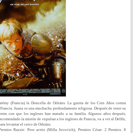
émy (Francia) la Doncella de Orleáns. La guerra de los Cien Años contra
o Francia. Juana es una muchacha profundamente religiosa. Después de tener su
entra con que los ingleses han matado a su familia. Algunos años después,
omendado la misión de expulsar a los ingleses de Francia, va a ver al Delfín,
para levantar el cerco de Orleáns.
remios Razzie: Peor actriz (Milla Jovovich); Premios César: 2 Premios. 8