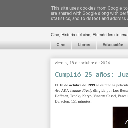
This site uses cookies from Google to 
are shared with Google along with per
El cultural c
statistics, and to detect and address 
Cine, Historia del cine, Efemérides cinema
Cine
Libros
Educación
viernes, 18 de octubre de 2024
Cumplió 25 años: Ju
El
18 de octubre de 1999
se estrenó la películ
Arc
AKA
Jeanne d'Arc
), dirigida por Luc Bess
Hoffman, Tchéky Karyo, Vincent Cassel, Pasca
Duración: 151 minutos.