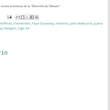
e recrea la historia de la "Doncella de Orleans".
 Hoffman
,
Efemérides
,
Faye Dunaway
,
Histórico
,
John Malkovich
,
Juana
as
,
Religión
,
Siglo XV
rio