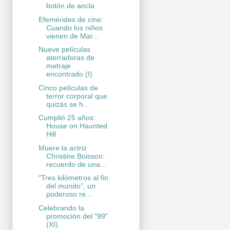
botón de ancla
Efemérides de cine:
Cuando los niños
vienen de Mar...
Nueve películas
aterradoras de
metraje
encontrado (I)
Cinco películas de
terror corporal que
quizás se h...
Cumplió 25 años:
House on Haunted
Hill
Muere la actriz
Christine Boisson:
recuerdo de una...
“Tres kilómetros al fin
del mundo”, un
poderoso re...
Celebrando la
promoción del "99"
(XI)