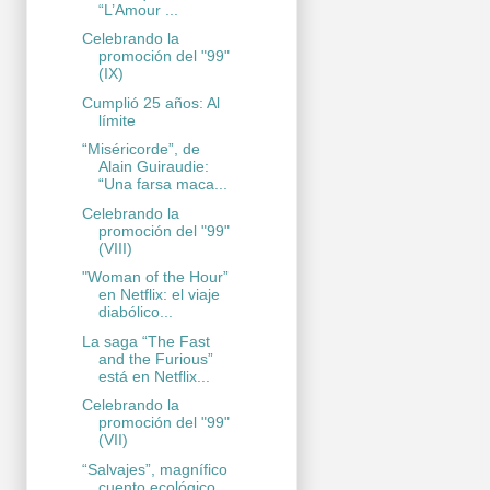
“L’Amour ...
Celebrando la
promoción del "99"
(IX)
Cumplió 25 años: Al
límite
“Miséricorde”, de
Alain Guiraudie:
“Una farsa maca...
Celebrando la
promoción del "99"
(VIII)
"Woman of the Hour”
en Netflix: el viaje
diabólico...
La saga “The Fast
and the Furious”
está en Netflix...
Celebrando la
promoción del "99"
(VII)
“Salvajes”, magnífico
cuento ecológico