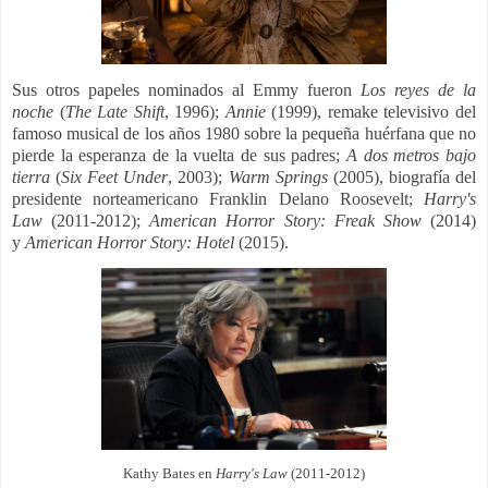
Sus otros papeles nominados al Emmy fueron
Los reyes de la
noche
(
The Late Shift
, 1996);
Annie
(1999), r
emake televisivo del
famoso musical de los años 1980 sobre la pequeña huérfana que no
pierde la esperanza de la vuelta de sus padres;
A dos metros bajo
tierra
(
Six Feet Under
, 2003);
Warm Springs
(2005), b
iografía del
presidente norteamericano Franklin Delano Roosevelt;
Harry's
Law
(2011-2012);
American Horror Story: Freak Show
(2014)
y
American Horror Story: Hotel
(2015).
Kathy Bates en
Harry's Law
(2011-2012)