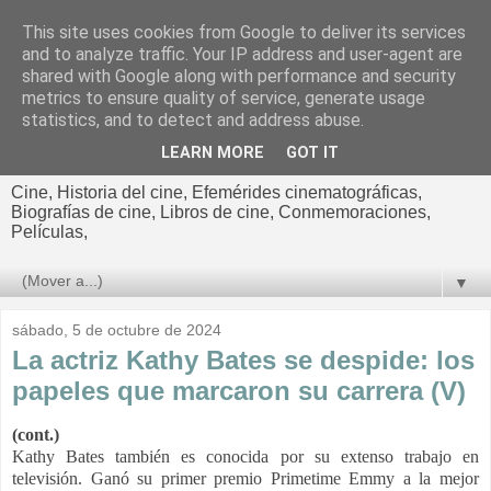
This site uses cookies from Google to deliver its services
El cultural
and to analyze traffic. Your IP address and user-agent are
shared with Google along with performance and security
cinematográfico de Jorge
metrics to ensure quality of service, generate usage
statistics, and to detect and address abuse.
Cano
LEARN MORE
GOT IT
Cine, Historia del cine, Efemérides cinematográficas,
Biografías de cine, Libros de cine, Conmemoraciones,
Películas,
▼
sábado, 5 de octubre de 2024
La actriz Kathy Bates se despide: los
papeles que marcaron su carrera (V)
(cont.)
Kathy Bates también es conocida por su extenso trabajo en
televisión. Ganó su primer premio Primetime Emmy a la mejor