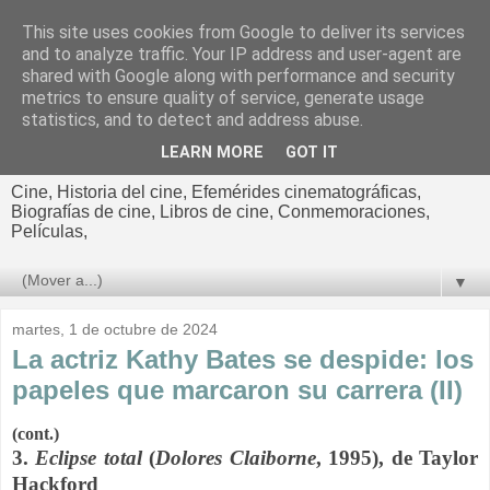
This site uses cookies from Google to deliver its services
El cultural
and to analyze traffic. Your IP address and user-agent are
shared with Google along with performance and security
cinematográfico de Jorge
metrics to ensure quality of service, generate usage
statistics, and to detect and address abuse.
Cano
LEARN MORE
GOT IT
Cine, Historia del cine, Efemérides cinematográficas,
Biografías de cine, Libros de cine, Conmemoraciones,
Películas,
▼
martes, 1 de octubre de 2024
La actriz Kathy Bates se despide: los
papeles que marcaron su carrera (II)
(cont.)
3.
Eclipse total
(
Dolores Claiborne
, 1995), de Taylor
Hackford