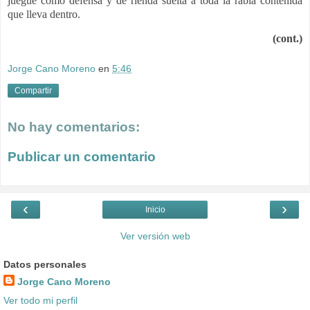
juegue como defensa y dé rienda suelta a toda la rabia contenida
que lleva dentro.
(cont.)
Jorge Cano Moreno
en
5:46
Compartir
No hay comentarios:
Publicar un comentario
‹
›
Inicio
Ver versión web
Datos personales
Jorge Cano Moreno
Ver todo mi perfil