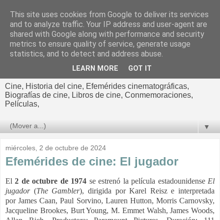
This site uses cookies from Google to deliver its services
El cultural
and to analyze traffic. Your IP address and user-agent are
shared with Google along with performance and security
cinematográfico de Jorge
metrics to ensure quality of service, generate usage
statistics, and to detect and address abuse.
Cano
LEARN MORE
GOT IT
Cine, Historia del cine, Efemérides cinematográficas,
Biografías de cine, Libros de cine, Conmemoraciones,
Películas,
▼
miércoles, 2 de octubre de 2024
Efemérides de cine: El jugador
El
2 de octubre de 1974
se estrenó la película estadounidense
El
jugador
(
The
Gambler
), dirigida por Karel Reisz e interpretada
por
James Caan, Paul Sorvino, Lauren Hutton, Morris Carnovsky,
Jacqueline Brookes, Burt Young, M. Emmet Walsh, James Woods,