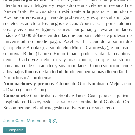
literatura muy inteligente y respetado de una célebre universidad de
Nueva York. Pero cuando no está frente a la pizarra, el mundo de
Axel se torna oscuro y lleno de problemas, y es que oculta un gran
secreto: es adicto a los juegos de azar. Apuesta casi por cualquier
cosa y vive una vertiginosa carrera por ganar, y lleva acumulados
más de 44.000 dólares en deudas que con su sueldo de profesor de
universidad no puede pagar. Axel ya ha acudido a su madre
(Jacqueline Brookes), a su abuelo (Morris Carnovsky), e incluso a
su novia Billie (Lauren Hutton) para poder saldar la cuantiosa
deuda. Cada vez debe más y más dinero, lo que transforma
paulatinamente su carácter y sus prioridades. Como solución acude
a los bajos fondos de la ciudad donde encuentra más dinero fácil…
Y muchos más problemas.
Nominaciones y premios
: Globos de Oro: Nominada Mejor actor
- Drama (James Caan).
Comentario
: Gran trabajo actoral de James Caan para esta película
inspirada en Dostoyevski. Le valió ser nominado al Globo de Oro.
Se conmemora el quincuagésimo aniversario de su estreno
Jorge Cano Moreno
en
6:31
Compartir