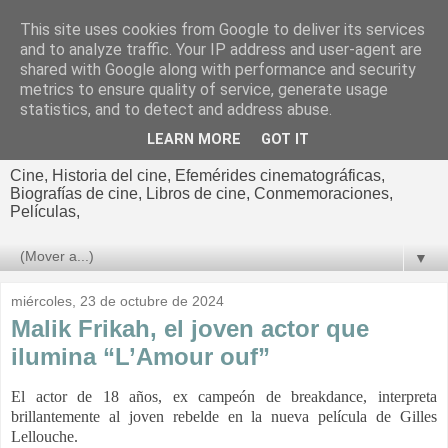
This site uses cookies from Google to deliver its services
El cultural
and to analyze traffic. Your IP address and user-agent are
shared with Google along with performance and security
cinematográfico de Jorge
metrics to ensure quality of service, generate usage
statistics, and to detect and address abuse.
Cano
LEARN MORE
GOT IT
Cine, Historia del cine, Efemérides cinematográficas,
Biografías de cine, Libros de cine, Conmemoraciones,
Películas,
▼
miércoles, 23 de octubre de 2024
Malik Frikah, el joven actor que
ilumina “L’Amour ouf”
El actor de 18 años, ex campeón de breakdance, interpreta
brillantemente al joven rebelde en la nueva película de Gilles
Lellouche.