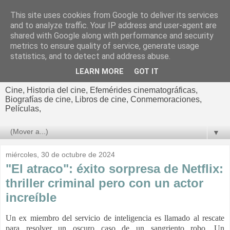
This site uses cookies from Google to deliver its services
El cultural
and to analyze traffic. Your IP address and user-agent are
shared with Google along with performance and security
cinematográfico de Jorge
metrics to ensure quality of service, generate usage
statistics, and to detect and address abuse.
Cano
LEARN MORE
GOT IT
Cine, Historia del cine, Efemérides cinematográficas,
Biografías de cine, Libros de cine, Conmemoraciones,
Películas,
▼
miércoles, 30 de octubre de 2024
"El atraco": éxito sorpresa de Netflix:
thriller criminal pero con un actor
increíble
Un ex miembro del servicio de inteligencia es llamado al rescate
para resolver un oscuro caso de un sangriento robo. Un